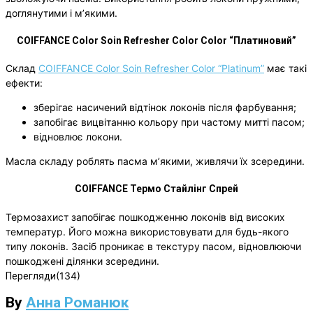
доглянутими і м’якими.
COIFFANCE Color Soin Refresher Color Color “Платиновий”
Склад
COIFFANCE Color Soin Refresher Color “Platinum”
має такі
ефекти:
зберігає насичений відтінок локонів після фарбування;
запобігає вицвітанню кольору при частому митті пасом;
відновлює локони.
Масла складу роблять пасма м’якими, живлячи їх зсередини.
COIFFANCE Термо Стайлінг Спрей
Термозахист запобігає пошкодженню локонів від високих
температур. Його можна використовувати для будь-якого
типу локонів. Засіб проникає в текстуру пасом, відновлюючи
пошкоджені ділянки зсередини.
(134)
Перегляди
By
Анна Романюк