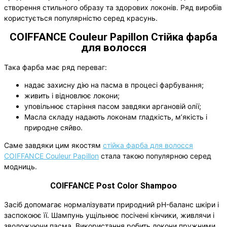
створення стильного образу та здорових локонів. Ряд виробів
користується популярністю серед красунь.
COIFFANCE Couleur Papillon Стійка фарба
для волосся
Така фарба має ряд переваг:
надає захисну дію на пасма в процесі фарбування;
живить і відновлює локони;
уповільнює старіння пасом завдяки аргановій олії;
Масла складу надають локонам гладкість, м’якість і
природне сяйво.
Саме завдяки цим якостям
стійка фарба для волосся
COIFFANCE Couleur Papillon
стала такою популярною серед
модниць.
COIFFANCE Post Color Shampoo
Засіб допомагає нормалізувати природний pH-баланс шкіри і
заспокоює її. Шампунь ущільнює посічені кінчики, живлячи і
зволожуючи пасма. Використання робить локони пружними,