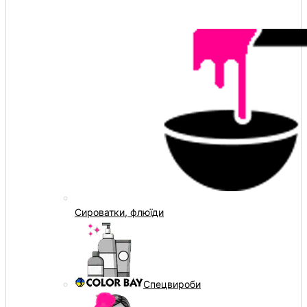
Сироватки, флюїди
Спецвироби