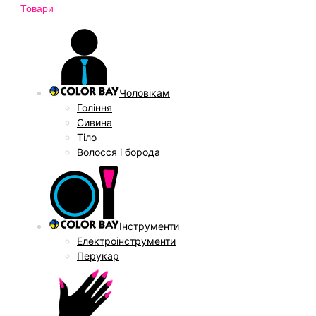
Товари
Чоловікам
Гоління
Сивина
Тіло
Волосся і борода
Інструменти
Електроінструменти
Перукар