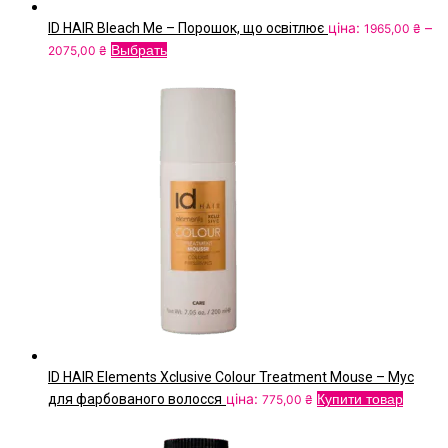
ціна:
–
ID HAIR Bleach Me – Порошок, що освітлює
1965,00
₴
Price
Цей
Выбрать
2075,00
₴
range:
товар
1965,00 ₴
має
through
кілька
2075,00 ₴
варіантів.
Параметри
можна
вибрати
на
сторінці
товару
ID HAIR Elements Xclusive Colour Treatment Mouse – Мус
ціна:
для фарбованого волосся
Купити товар
775,00
₴