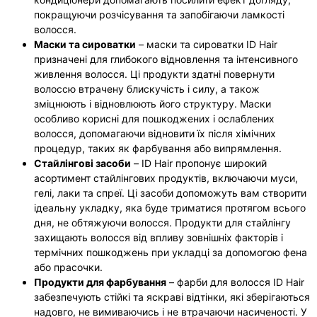
покращуючи розчісування та запобігаючи ламкості
волосся.
Маски та сироватки
– маски та сироватки ID Hair
призначені для глибокого відновлення та інтенсивного
живлення волосся. Ці продукти здатні повернути
волоссю втрачену блискучість і силу, а також
зміцнюють і відновлюють його структуру. Маски
особливо корисні для пошкоджених і ослаблених
волосся, допомагаючи відновити їх після хімічних
процедур, таких як фарбування або випрямлення.
Стайлінгові засоби
– ID Hair пропонує широкий
асортимент стайлінгових продуктів, включаючи муси,
гелі, лаки та спреї. Ці засоби допоможуть вам створити
ідеальну укладку, яка буде триматися протягом всього
дня, не обтяжуючи волосся. Продукти для стайлінгу
захищають волосся від впливу зовнішніх факторів і
термічних пошкоджень при укладці за допомогою фена
або прасочки.
Продукти для фарбування
– фарби для волосся ID Hair
забезпечують стійкі та яскраві відтінки, які зберігаються
надовго, не вимиваючись і не втрачаючи насиченості. У