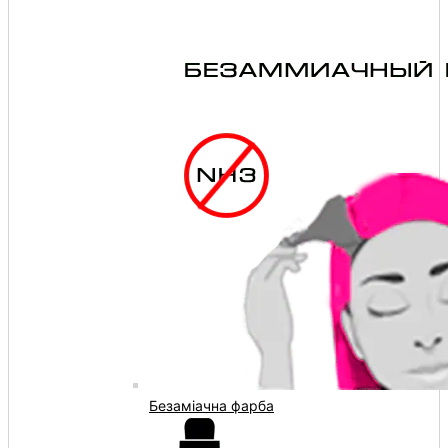
Безаміачна фарба