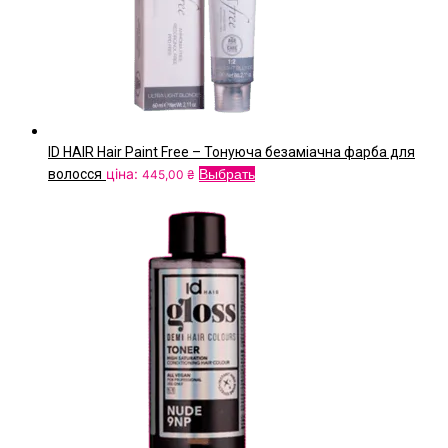
сторінці
товару
ID HAIR Hair Paint Free – Тонуюча безаміачна фарба для
Цей
ціна:
волосся
Выбрать
445,00
₴
товар
має
кілька
варіантів.
Параметри
можна
вибрати
на
сторінці
товару