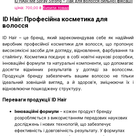
ID HAIR Mé Spray Strong – Лак для волосся сильної фіксації
ціна:
Купити товар
700,00
₴
ID Hair: Професійна косметика для
волосся
ID Hair – це бренд, який зарекомендував себе як надійний
виробник професійної косметики для волосся, що пропонує
високоякісні засоби для догляду, відновлення, фарбування та
стайлінгу. Косметика поєднує в собі новітні наукові розробки,
інноваційні формули та натуральні компоненти, що допомагає
досягти відмінних результатів у догляді за волоссям.
Продукція бренду забезпечить вашим волоссю не тільки
ідеальний зовнішній вигляд, а й здоров’я, зміцнюючи їх і
відновлюючи пошкоджену структуру.
Переваги продукції ID Hair
Інноваційні формули
– кожен продукт бренду
розробляється з використанням передових наукових
досліджень і нових технологій, що забезпечує
ефективність і довговічність результату. У формулах