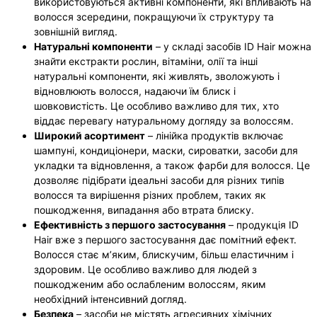
використовуються активні компоненти, які впливають на
волосся зсередини, покращуючи їх структуру та
зовнішній вигляд.
Натуральні компоненти
– у складі засобів ID Hair можна
знайти екстракти рослин, вітаміни, олії та інші
натуральні компоненти, які живлять, зволожують і
відновлюють волосся, надаючи їм блиск і
шовковистість. Це особливо важливо для тих, хто
віддає перевагу натуральному догляду за волоссям.
Широкий асортимент
– лінійка продуктів включає
шампуні, кондиціонери, маски, сироватки, засоби для
укладки та відновлення, а також фарби для волосся. Це
дозволяє підібрати ідеальні засоби для різних типів
волосся та вирішення різних проблем, таких як
пошкодження, випадання або втрата блиску.
Ефективність з першого застосування
– продукція ID
Hair вже з першого застосування дає помітний ефект.
Волосся стає м’яким, блискучим, більш еластичним і
здоровим. Це особливо важливо для людей з
пошкодженим або ослабленим волоссям, яким
необхідний інтенсивний догляд.
Безпека
– засоби не містять агресивних хімічних