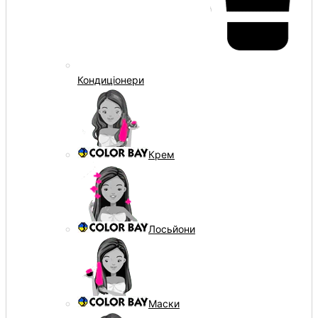
Кондиціонери
Крем
Лосьйони
Маски