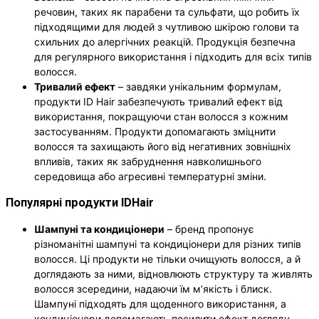
речовин, таких як парабени та сульфати, що робить їх
підходящими для людей з чутливою шкірою голови та
схильних до алергічних реакцій. Продукція безпечна
для регулярного використання і підходить для всіх типів
волосся.
Тривалий ефект
– завдяки унікальним формулам,
продукти ID Hair забезпечують тривалий ефект від
використання, покращуючи стан волосся з кожним
застосуванням. Продукти допомагають зміцнити
волосся та захищають його від негативних зовнішніх
впливів, таких як забруднення навколишнього
середовища або агресивні температурні зміни.
Популярні продукти IDHair
Шампуні та кондиціонери
– бренд пропонує
різноманітні шампуні та кондиціонери для різних типів
волосся. Ці продукти не тільки очищують волосся, а й
доглядають за ними, відновлюють структуру та живлять
волосся зсередини, надаючи їм м’якість і блиск.
Шампуні підходять для щоденного використання, а
кондиціонери допомагають посилити ефект догляду,