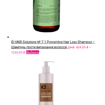
на
сторінці
товару
ID HAIR Solutions № 7-1 Preventive Hair Loss Shampoo –
ціна:
–
Шампунь проти випадання волосся
824,00
₴
Price
Цей
Выбрать
1230,00
₴
range:
товар
824,00 ₴
має
through
кілька
1230,00 ₴
варіантів.
Параметри
можна
вибрати
на
сторінці
товару