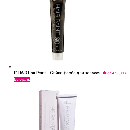
ціна:
ID HAIR Hair Paint – Стійка фарба для волосся
470,00
₴
Цей
Выбрать
товар
має
кілька
варіантів.
Параметри
можна
вибрати
на