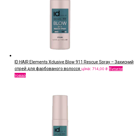
можна
вибрати
на
сторінці
товару
ID HAIR Elements Xclusive Blow 911 Rescue Spray – Захисний
ціна:
спрей для фарбованого волосся
Купити
714,00
₴
товар