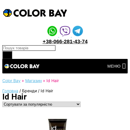
+38-066-281-43-74
Products search
Перейти
МЕНЮ
до
вмісту
Color Bay
»
Магазин
»
Id Hair
Головна
/
Бренди
/
Id Hair
Id Hair