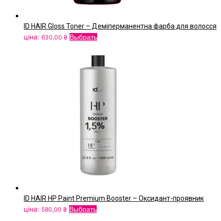
ID HAIR Gloss Toner – Деміперманентна фарба для волосся
Цей
ціна:
Выбрать
630,00
₴
товар
має
кілька
варіантів.
Параметри
можна
вибрати
на
сторінці
товару
ID HAIR HP Paint Premium Booster – Оксидант-проявник
Цей
ціна:
Выбрать
580,00
₴
товар