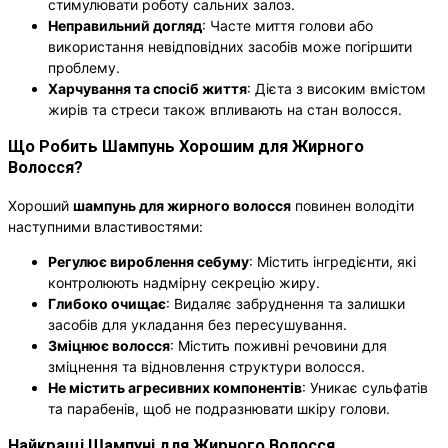
стимулювати роботу сальних залоз.
Неправильний догляд
: Часте миття голови або
використання невідповідних засобів може погіршити
проблему.
Харчування та спосіб життя
: Дієта з високим вмістом
жирів та стреси також впливають на стан волосся.
Що Робить Шампунь Хорошим для Жирного
Волосся?
Хороший
шампунь для жирного волосся
повинен володіти
наступними властивостями:
Регулює вироблення себуму
: Містить інгредієнти, які
контролюють надмірну секрецію жиру.
Глибоко очищає
: Видаляє забруднення та залишки
засобів для укладання без пересушування.
Зміцнює волосся
: Містить поживні речовини для
зміцнення та відновлення структури волосся.
Не містить агресивних компонентів
: Уникає сульфатів
та парабенів, щоб не подразнювати шкіру голови.
Найкращі Шампуні для Жирного Волосся