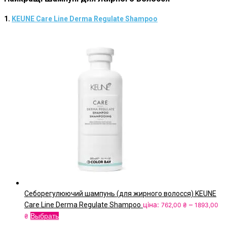
1.
KEUNE Care Line Derma Regulate Shampoo
Себорегулюючий шампунь (для жирного волосся) KEUNE
ціна:
–
Care Line Derma Regulate Shampoo
762,00
₴
1893,00
Price
Цей
Выбрать
₴
range:
товар