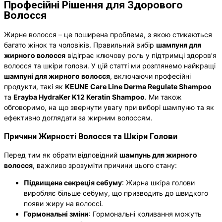
Професійні Рішення для Здорового
Волосся
Жирне волосся – це поширена проблема, з якою стикаються
багато жінок та чоловіків. Правильний вибір
шампуня для
жирного волосся
відіграє ключову роль у підтримці здоров’я
волосся та шкіри голови. У цій статті ми розглянемо найкращі
шампуні для жирного волосся
, включаючи професійні
продукти, такі як
KEUNE Care Line Derma Regulate Shampoo
та
Erayba HydraKer K12 Keratin Shampoo
. Ми також
обговоримо, на що звернути увагу при виборі шампуню та як
ефективно доглядати за жирним волоссям.
Причини Жирності Волосся та Шкіри Голови
Перед тим як обрати відповідний
шампунь для жирного
волосся
, важливо зрозуміти причини цього стану:
Підвищена секреція себуму
: Жирна шкіра голови
виробляє більше себуму, що призводить до швидкого
появи жиру на волоссі.
Гормональні зміни
: Гормональні коливання можуть