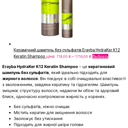
Керамічний шампунь без сульфатів Erayba HydraKer K12
Price
Цей
ціна:
–
Keratin Shampoo
Выбрать
718,00
₴
1716,00
₴
range:
товар
Erayba HydraKer K12 Keratin Shampoo
– це
кератиновий
718,00
має
шампунь без сульфатів
, який ідеально підходить для
₴
кілька
жирного волосся
. Він поєднує в собі очищувальні властивості
through
варіантів.
з зволоженням, завдяки кератину та гідрагелям. Шампунь
1716,00
Параметр
зміцнює структуру волосся, надаючи їм об’єм та здоровий
₴
можна
блиск, одночасно контролюючи жирність у коренях.
вибрати
на
Без сульфатів, ніжно очищає
сторінці
Містить кератин для зміцнення волосся
товару
Зволожує без утискання
Підходить для жирної шкіри голови