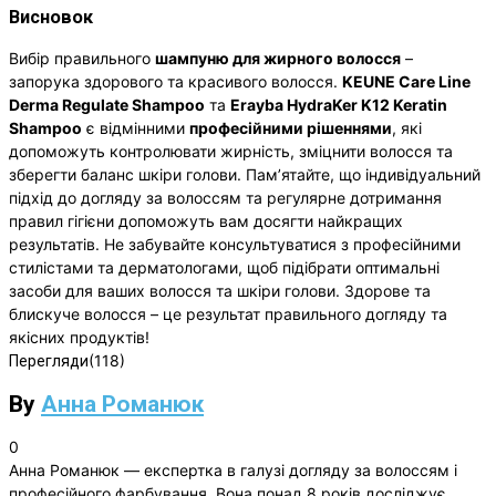
Висновок
Вибір правильного
шампуню для жирного волосся
–
запорука здорового та красивого волосся.
KEUNE Care Line
Derma Regulate Shampoo
та
Erayba HydraKer K12 Keratin
Shampoo
є відмінними
професійними рішеннями
, які
допоможуть контролювати жирність, зміцнити волосся та
зберегти баланс шкіри голови. Пам’ятайте, що індивідуальний
підхід до догляду за волоссям та регулярне дотримання
правил гігієни допоможуть вам досягти найкращих
результатів. Не забувайте консультуватися з професійними
стилістами та дерматологами, щоб підібрати оптимальні
засоби для ваших волосся та шкіри голови. Здорове та
блискуче волосся – це результат правильного догляду та
якісних продуктів!
(118)
Перегляди
By
Анна Романюк
0
Анна Романюк — експертка в галузі догляду за волоссям і
професійного фарбування. Вона понад 8 років досліджує