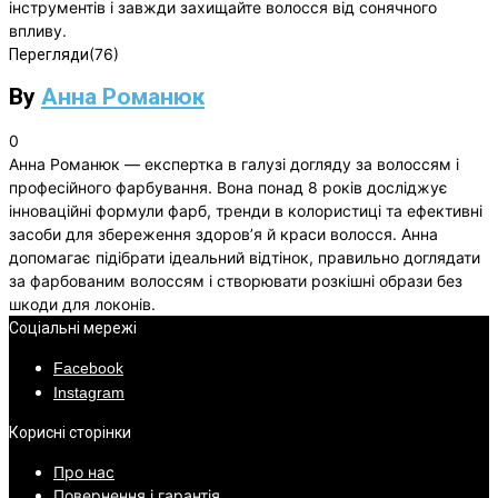
інструментів і завжди захищайте волосся від сонячного
впливу.
(76)
Перегляди
By
Анна Романюк
0
Анна Романюк — експертка в галузі догляду за волоссям і
професійного фарбування. Вона понад 8 років досліджує
інноваційні формули фарб, тренди в колористиці та ефективні
засоби для збереження здоров’я й краси волосся. Анна
допомагає підібрати ідеальний відтінок, правильно доглядати
за фарбованим волоссям і створювати розкішні образи без
шкоди для локонів.
Соціальні мережі
Facebook
Instagram
Корисні сторінки
Про нас
Повернення і гарантія