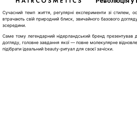
Революція у в
Сучасний темп життя, регулярні експерименти зі стилем, о
втрачають свій природний блиск, звичайного базового догляд
зсередини.
Саме тому легендарний нідерландський бренд презентував до
догляду, головне завдання якої — повне молекулярне відновле
підібрати ідеальний beauty-ритуал для своєї зачіски.