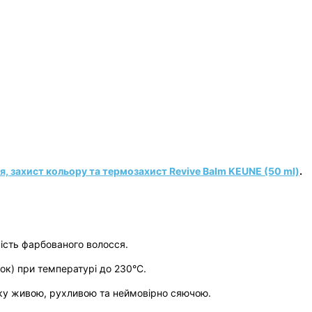
, захист кольору та термозахист Revive Balm KEUNE (50 ml)
.
вість фарбованого волосся.
йок) при температурі до 230°C.
ку живою, рухливою та неймовірно сяючою.