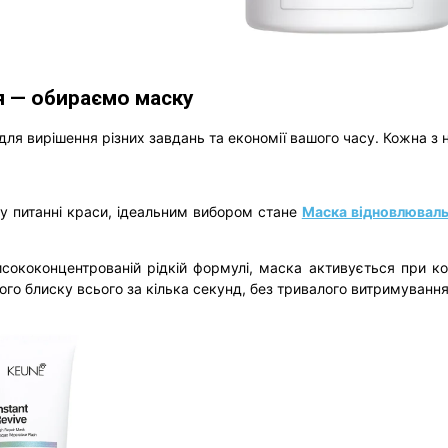
ія — обираємо маску
 для вирішення різних завдань та економії вашого часу. Кожна з 
и у питанні краси, ідеальним вибором стане
Маска відновлюваль
исококонцентрованій рідкій формулі, маска активується при ко
о блиску всього за кілька секунд, без тривалого витримування 