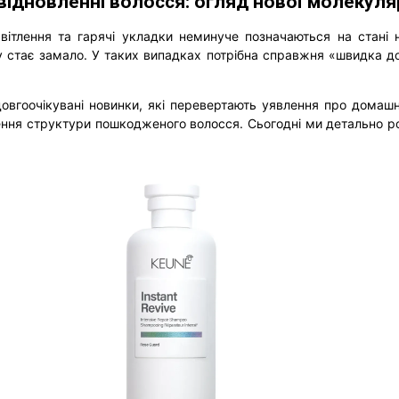
ідновленні волосся: огляд нової молекулярн
світлення та гарячі укладки неминуче позначаються на стані
у стає замало. У таких випадках потрібна справжня «швидка до
вгоочікувані новинки, які перевертають уявлення про домашн
ння структури пошкодженого волосся. Сьогодні ми детально роз