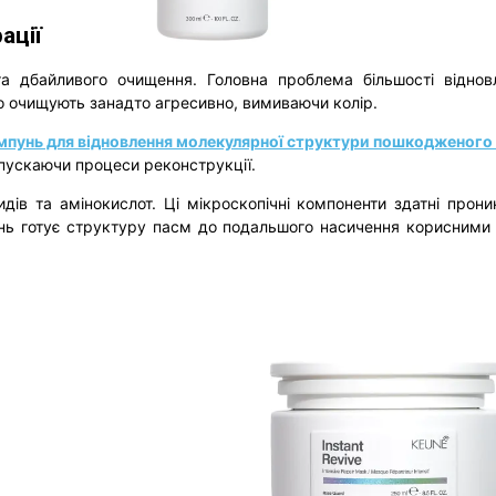
рації
та дбайливого очищення. Головна проблема більшості відно
о очищують занадто агресивно, вимиваючи колір.
пунь для відновлення молекулярної структури пошкодженого в
запускаючи процеси реконструкції.
дів та амінокислот. Ці мікроскопічні компоненти здатні прон
пунь готує структуру пасм до подальшого насичення корисними