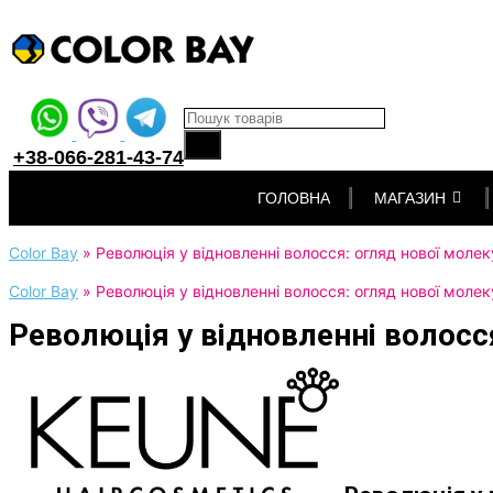
Products search
+38-066-281-43-74
Перейти
ГОЛОВНА
МАГАЗИН
до
вмісту
Color Bay
»
Революція у відновленні волосся: огляд нової молеку
Color Bay
»
Революція у відновленні волосся: огляд нової молеку
Революція у відновленні волосся