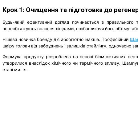
Крок 1: Очищення та підготовка до регене
Будь-який ефективний догляд починається з правильного 
переобтяжують волосся ліпідами, позбавляючи його об’єму, аб
Нішева новинка бренду діє абсолютно інакше. Професійний
Шам
шкіру голови від забруднень і залишків стайлінгу, одночасно 
Формула продукту розроблена на основі біоміметичних пепти
утворилися внаслідок хімічного чи термічного впливу. Шам
етапі миття.