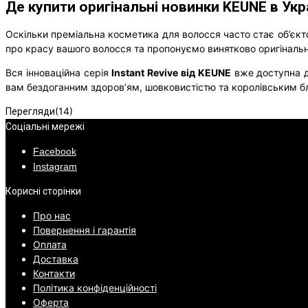
Де купити оригінальні новинки KEUNE в Укр
Оскільки преміальна косметика для волосся часто стає об’єкто
про красу вашого волосся та пропонуємо винятково оригінальн
Вся інноваційна серія
Instant Revive від KEUNE
вже доступна д
вам бездоганним здоров’ям, шовковистістю та королівським б
(14)
Перегляди
Соціальні мережі
Facebook
Instagram
Корисні сторінки
Про нас
Повернення і гарантія
Оплата
Доставка
Контакти
Політика конфіденційності
Оферта