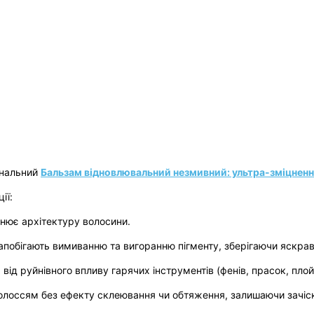
ональний
Бальзам відновлювальний незмивний: ультра-зміцнення
ії:
нює архітектуру волосини.
запобігають вимиванню та вигоранню пігменту, зберігаючи яскра
від руйнівного впливу гарячих інструментів (фенів, прасок, пло
олоссям без ефекту склеювання чи обтяження, залишаючи зачіс