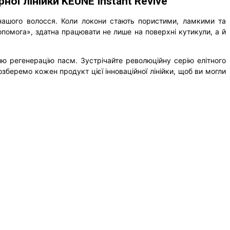
ої лінійки KEUNE Instant Revive
 нашого волосся. Коли локони стають пористими, ламкими та
помога», здатна працювати не лише на поверхні кутикули, а й
ю регенерацію пасм. Зустрічайте революційну серію елітного
беремо кожен продукт цієї інноваційної лінійки, щоб ви могли