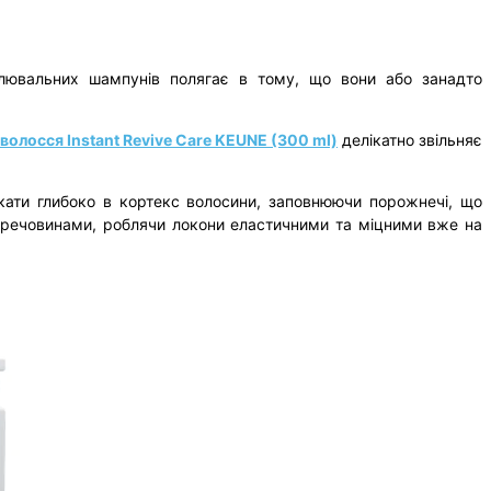
влювальних шампунів полягає в тому, що вони або занадто
олосся Instant Revive Care KEUNE (300 ml)
делікатно звільняє
икати глибоко в кортекс волосини, заповнюючи порожнечі, що
 речовинами, роблячи локони еластичними та міцними вже на