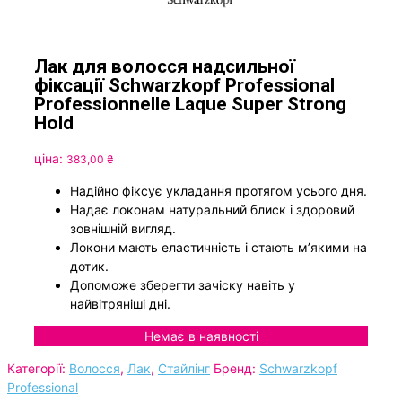
Лак для волосся надсильної
фіксації Schwarzkopf Professional
Professionnelle Laque Super Strong
Hold
ціна:
383,00
₴
Надійно фіксує укладання протягом усього дня.
Надає локонам натуральний блиск і здоровий
зовнішній вигляд.
Локони мають еластичність і стають м’якими на
дотик.
Допоможе зберегти зачіску навіть у
найвітряніші дні.
Немає в наявності
Категорії:
Волосся
,
Лак
,
Стайлінг
Бренд:
Schwarzkopf
Professional