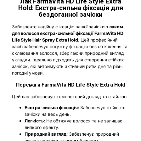
Лак FarmaVita HD Life Style Extra
Hold: Екстра-сильна фіксація для
бездоганної зачіски
Забезпечте надійну фіксацію вашої зачіски з
лаком
для волосся екстра-сильної фіксації FarmaVita HD
Life Style Hair Spray Extra Hold
. Цей професійний
засіб забезпечує потужну фіксацію без обтяження та
склеювання волосся, зберігаючи природний вигляд
укладки. Ідеально підходить для створення стійких
зачісок, які витримують активний ритм дня та різні
погодні умови.
Переваги FarmaVita HD Life Style Extra Hold
Цей лак забезпечує комплексний догляд та стайлінг:
Екстра-сильна фіксація:
Забезпечує стійкість
зачіски на весь день.
Легкість:
Не обтяжує волосся та не залишає
липкого ефекту.
Природний вигляд:
Забезпечує природний
вигляд укладки з легким блиском.