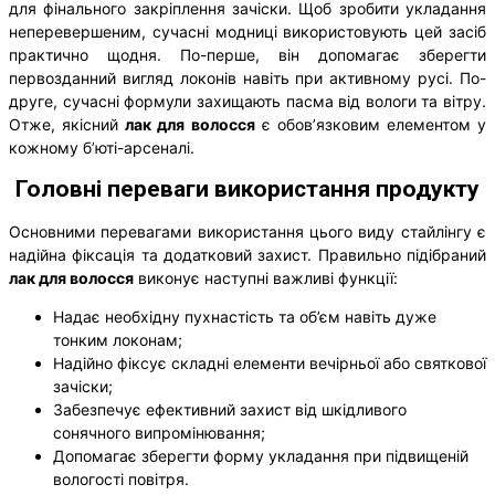
для фінального закріплення зачіски. Щоб зробити укладання
неперевершеним, сучасні модниці використовують цей засіб
практично щодня. По-перше, він допомагає зберегти
первозданний вигляд локонів навіть при активному русі. По-
друге, сучасні формули захищають пасма від вологи та вітру.
Отже, якісний
лак для волосся
є обов’язковим елементом у
кожному б’юті-арсеналі.
Головні переваги використання продукту
Основними перевагами використання цього виду стайлінгу є
надійна фіксація та додатковий захист. Правильно підібраний
лак для волосся
виконує наступні важливі функції:
Надає необхідну пухнастість та об’єм навіть дуже
тонким локонам;
Надійно фіксує складні елементи вечірньої або святкової
зачіски;
Забезпечує ефективний захист від шкідливого
сонячного випромінювання;
Допомагає зберегти форму укладання при підвищеній
вологості повітря.