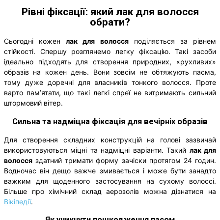
Рівні фіксації: який лак для волосся
обрати?
Сьогодні кожен
лак для волосся
поділяється за рівнем
стійкості. Спершу розглянемо легку фіксацію. Такі засоби
ідеально підходять для створення природних, «рухливих»
образів на кожен день. Вони зовсім не обтяжують пасма,
тому дуже доречні для власників тонкого волосся. Проте
варто пам’ятати, що такі легкі спреї не витримають сильний
штормовий вітер.
Сильна та надміцна фіксація для вечірніх образів
Для створення складних конструкцій на голові зазвичай
використовуються міцні та надміцні варіанти. Такий
лак для
волосся
здатний тримати форму зачіски протягом 24 годин.
Водночас він дещо важче змивається і може бути занадто
важким для щоденного застосування на сухому волоссі.
Більше про хімічний склад аерозолів можна дізнатися на
Вікіпедії
.
Як уникнути пошкодження пасом