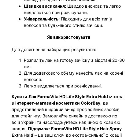
Швидке висихання:
Швидко висихає та легко
видаляється при розчісуванні.
Універсальність:
Підходить для всіх типів
волосся та будь-якого стилю зачіски.
Як використовувати
Для досягнення найкращих результатів:
Розпиліть лак на готову зачіску з відстані 20-30
см.
Для додаткового об’єму нанесіть лак на корені
волосся.
Легко видаляється при розчісуванні.
Купити
Лак FarmaVita HD Life Style Extra Hold
можна
в
інтернет-магазині косметики ColorBay
, де
представлений широкий вибір професійних засобів
для стайлінгу. Замовляйте онлайн з доставкою по
всій Україні та насолоджуйтесь надійною фіксацією
щодня!
Підсумок:
FarmaVita HD Life Style Hair Spray
Extra Hold
– це ваш ключ до екстра-сильної фіксації