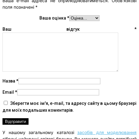
Ваша e-mail адреса не оприлюднюватиметься.
Обов’язкові
поля позначені
*
Ваша оцінка
*
Ваш відгук
*
Назва
*
Email
*
Зберегти моє ім'я, e-mail, та адресу сайту в цьому браузері
для моїх подальших коментарів.
У нашому загальному каталозі
засобів для моделювання
зібрані найкращі світові бренди. Ви можете знайти потрібний