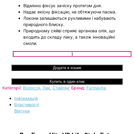
Відмінно фіксує зачіску протягом дня.
Надає якісну фіксацію, не обтяжуючи пасма.
Локони залишаються рухливими і набувають
природного блиску.
Природному сяйві сприяє арганова олія, що
входить до складу лаку, а також інноваційні
смоли.
Лак для волосся екстра-сильної фіксації FarmaVita HD Life 
Hair Spray Extra Hold кількість
Додати в кошик
Купить в один клик
Категорії:
Волосся
,
Лак
,
Стайлінг
Бренд:
Farmavita
Інформація
Властивості
Відгуки