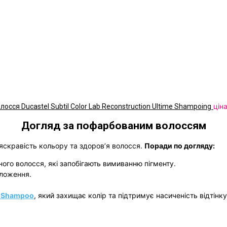
цін
ся Ducastel Subtil Color Lab Reconstruction Ultime Shampoing
Догляд за пофарбованим волоссям
яскравість кольору та здоров’я волосся.
Поради по догляду:
го волосся, які запобігають вимиванню пігменту.
оложення.
py Shampoo
, який захищає колір та підтримує насиченість відтінку