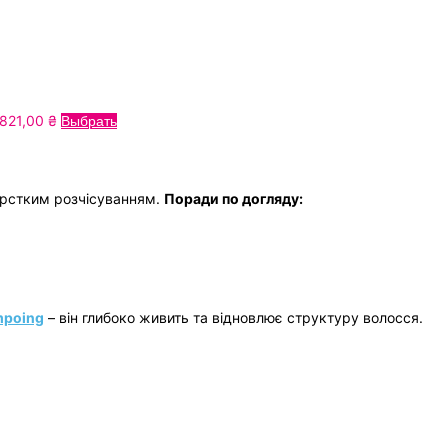
Price
Цей
821,00
₴
Выбрать
range:
товар
700,00
має
₴
кілька
орстким розчісуванням.
Поради по догляду:
through
варіантів.
1821,00
Параметри
₴
можна
вибрати
на
сторінці
ampoing
– він глибоко живить та відновлює структуру волосся.
товару