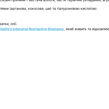
іями (арганова, кокосова, ши) та гіалуроновою кислотою.
тки, олії.
itality’s Intensive Nutriactive Shampoo
, який живить та відновлю