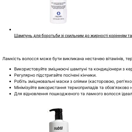
Шампунь для боротьби зі схильним до жирності корінням т
Ламкість волосся може бути викликана нестачею вітамінів, т
Використовуйте зміцнюючі шампуні та кондиціонери з кер
Регулярно підстригайте посічені кінчики.
Робіть зміцнювальні маски з оліями (касторовою, реп’яхо
Мінімізуйте використання термоприладів та обов’язково
Для відновлення пошкодженого та ламкого волосся ідеал