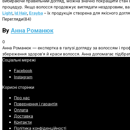
Вибираючи правильний догляд, можна значно покращити стан вол
процедур. Якщо волосся продовжує виглядати нездоровим, вар
Light
,
Id Hair
,
Erayba
– їх продукція створена для якісного догл
(84)
Перегляди
By
Анна Романюк
0
Анна Романюк — експертка в галузі догляду за волоссям і проф
збереження здоров’я й краси волосся. Анна допомагає підібрат
Соціальні мережі
Facebook
Instagram
Корисні сторінки
Про нас
Повернення і гарантія
Оплата
Доставка
Контакти
Політика конфіденційності