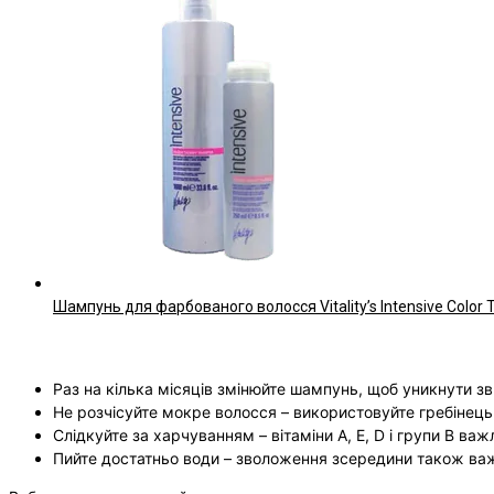
Шампунь для фарбованого волосся Vitality’s Intensive Colo
Раз на кілька місяців змінюйте шампунь, щоб уникнути зв
Не розчісуйте мокре волосся – використовуйте гребінець
Слідкуйте за харчуванням – вітаміни A, E, D і групи B важ
Пийте достатньо води – зволоження зсередини також ва