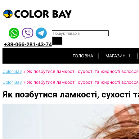
Products search
+38-066-281-43-74
Перейти
ГОЛОВНА
МАГАЗИН
до
вмісту
Color Bay
»
Як позбутися ламкості, сухості та жирності волосся
Color Bay
»
Як позбутися ламкості, сухості та жирності волосся
Як позбутися ламкості, сухості 