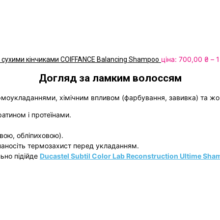
ціна:
700,00
₴
–
1
а сухими кінчиками COIFFANCE Balancing Shampoo
Догляд за ламким волоссям
ермоукладаннями, хімічним впливом (фарбування, завивка) та ж
атином і протеїнами.
вою, обліпиховою).
 наносіть термозахист перед укладанням.
ьно підійде
Ducastel Subtil Color Lab Reconstruction Ultime Sh