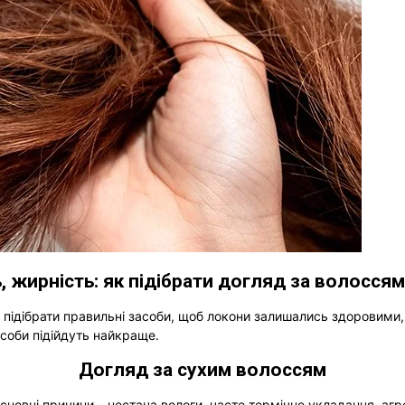
ь, жирність: як підібрати догляд за волосся
 підібрати правильні засоби, щоб локони залишались здоровими, 
соби підійдуть найкраще.
Догляд за сухим волоссям
Основні причини – нестача вологи, часте термічне укладання, а