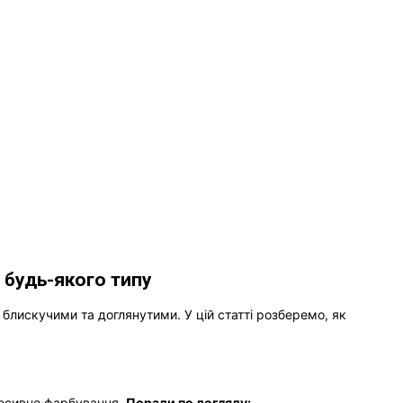
м будь-якого типу
блискучими та доглянутими. У цій статті розберемо, як
гресивне фарбування.
Поради по догляду: