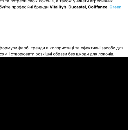
і та потреби своїх локонів, а також уникати агресивних
буйте професійні бренди
Vitality’s, Ducastel, Coiffance,
Green
 формули фарб, тренди в колористиці та ефективні засоби для
сям і створювати розкішні образи без шкоди для локонів.