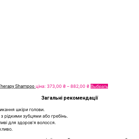
Price
Цей
ціна:
373,00
₴
–
882,00
₴
r Therapy Shampoo
Выбрать
range:
товар
Загальні рекомендації
373,00
має
₴
кілька
икання шкіри голови.
through
варіантів.
 з рідкими зубцями або гребінь.
882,00
Параметри
ливі для здоров’я волосся.
₴
можна
жливо.
вибрати
на