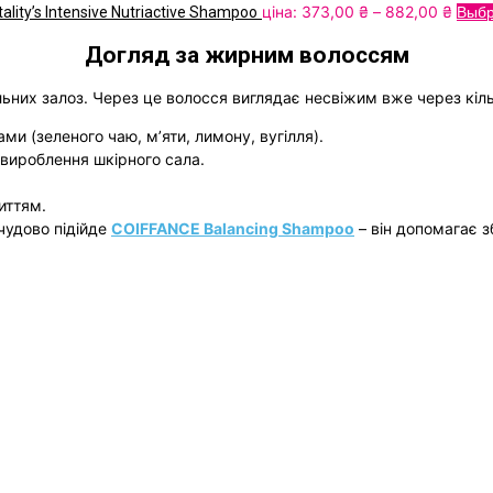
Price
ціна:
373,00
₴
–
882,00
₴
ty’s Intensive Nutriactive Shampoo
Выбр
range
Догляд за жирним волоссям
373,
₴
ьних залоз. Через це волосся виглядає несвіжим вже через кіль
throu
882,
 (зеленого чаю, м’яти, лимону, вугілля).
₴
вироблення шкірного сала.
иттям.
чудово підійде
COIFFANCE Balancing Shampoo
– він допомагає з