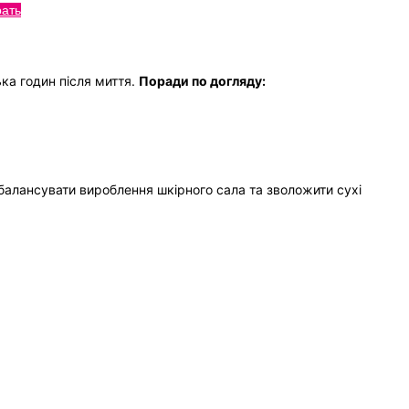
Цей
ать
:
товар
00
має
кілька
ка годин після миття.
Поради по догляду:
gh
варіантів.
00
Параметри
можна
вибрати
на
сторінці
балансувати вироблення шкірного сала та зволожити сухі
товару