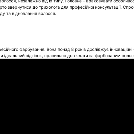
осся, незалежно від їх типу. Головне – враховувати особливост
сторінці
то звернутися до трихолога для професійної консультації. Спро
товару
яду та відновлення волосся.
есійного фарбування. Вона понад 8 років досліджує інноваційні
и ідеальний відтінок, правильно доглядати за фарбованим волос