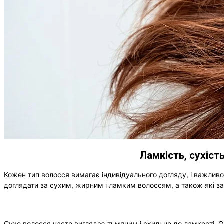
Ламкість, сухіст
Кожен тип волосся вимагає індивідуального догляду, і важливо
доглядати за сухим, жирним і ламким волоссям, а також які за
Сухе волосся часто виглядає тьмяним і схильне до ламкості. 