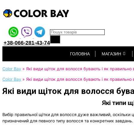
Products search
+38-066-281-43-74
Перейти
ГОЛОВНА
МАГАЗИН
до
вмісту
Color Bay
»
Які види щіток для волосся бувають і як правильно 
Color Bay
»
Які види щіток для волосся бувають і як правильно 
Які види щіток для волосся був
Які типи щ
Вибір правильної щітки для волосся дуже важливий, оскільки це
призначений для певного типу волосся та конкретних завдань. У