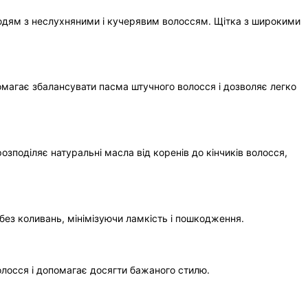
людям з неслухняними і кучерявим волоссям. Щітка з широкими
помагає збалансувати пасма штучного волосся і дозволяє легко
зподіляє натуральні масла від коренів до кінчиків волосся,
без коливань, мінімізуючи ламкість і пошкодження.
олосся і допомагає досягти бажаного стилю.