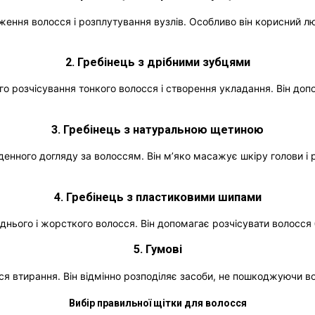
ження волосся і розплутування вузлів. Особливо він корисний 
2. Гребінець з дрібними зубцями
го розчісування тонкого волосся і створення укладання. Він до
3. Гребінець з натуральною щетиною
нного догляду за волоссям. Він м’яко масажує шкіру голови і ро
4. Гребінець з пластиковими шипами
нього і жорсткого волосся. Він допомагає розчісувати волосся 
5. Гумові
я втирання. Він відмінно розподіляє засоби, не пошкоджуючи в
Вибір правильної щітки для волосся