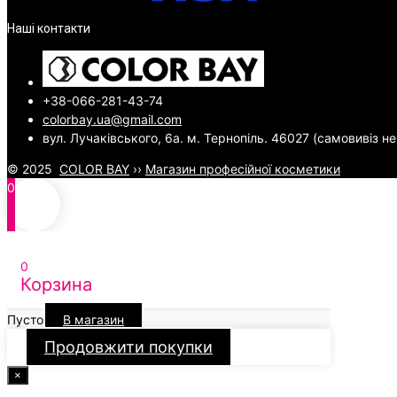
Наші контакти
+38-066-281-43-74
colorbay.ua@gmail.com
вул. Лучаківського, 6а. м. Тернопіль. 46027 (самовивіз н
© 2025
COLOR BAY
››
Магазин професійної косметики
0
0
Корзина
Пусто
В магазин
Продовжити покупки
×