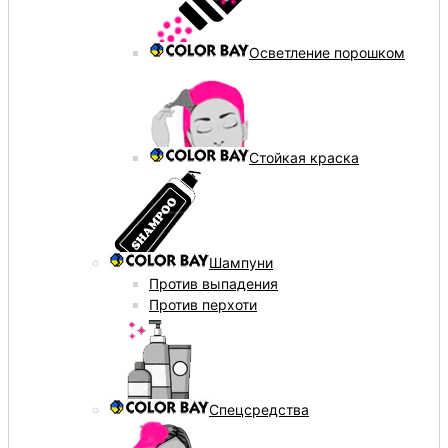
Осветление порошком
Стойкая краска
Шампуни
Против выпадения
Против перхоти
Спецсредства