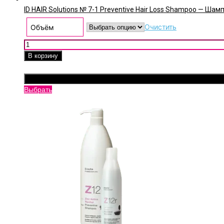
ID HAIR Solutions № 7-1 Preventive Hair Loss Shampoo — Ша
Очистить
Объём
Количество товара ID HAIR Solutions № 7-1 Preventive Ha
В корзину
Этот
Выбрать
товар
имеет
несколько
вариаций.
Опции
можно
выбрать
на
странице
товара.