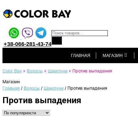
Поиск товаров
+38-066-281-43-74
Перейти
ГЛАВНАЯ
МАГАЗИН
к
контенту
Color Bay
»
Волосы
»
Шампуни
»
Против выпадения
Магазин
Главная
/
Волосы
/
Шампуни
/
Против выпадения
Против выпадения