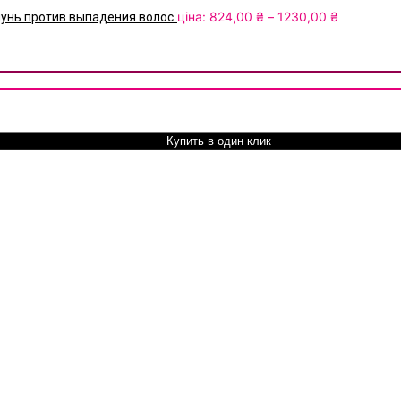
Диапазон
ціна:
824,00
₴
–
1230,00
₴
мпунь против выпадения волос
цен:
824,00 ₴
–
ir Loss Shampoo - Шампунь против выпадения волос
1230,00 ₴
Купить в один клик