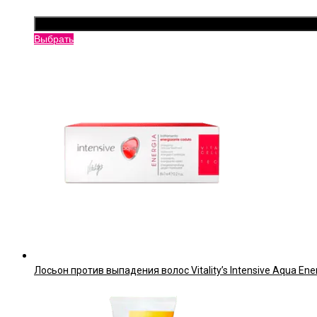
Этот
Выбрать
товар
имеет
несколько
вариаций.
Опции
можно
выбрать
на
странице
товара.
Лосьон против выпадения волос Vitality’s Intensive Aqua Ene