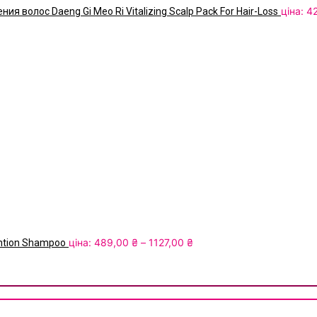
ціна:
4
волос Daeng Gi Meo Ri Vitalizing Scalp Pack For Hair-Loss
Диапазон
ціна:
489,00
₴
–
1127,00
₴
ntion Shampoo
цен:
489,00 ₴
–
Therapy Active Prevention Shampoo
1127,00 ₴