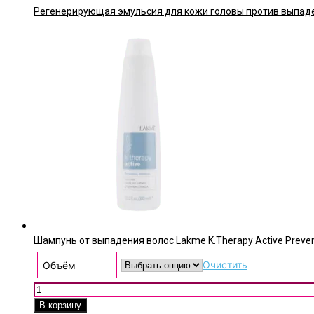
Регенерирующая эмульсия для кожи головы против выпадения 
Шампунь от выпадения волос Lakme K.Therapy Active Preve
Очистить
Объём
Количество товара Шампунь от выпадения волос Lakme K.
В корзину