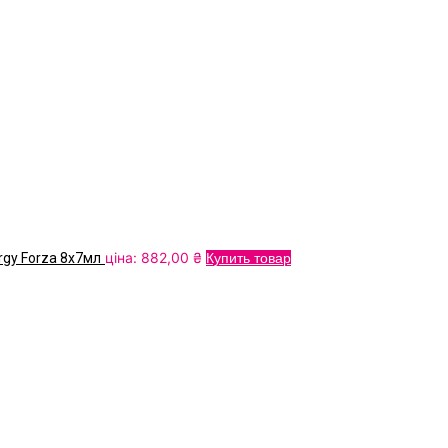
ціна:
882,00
₴
rgy Forza 8х7мл
Купить товар