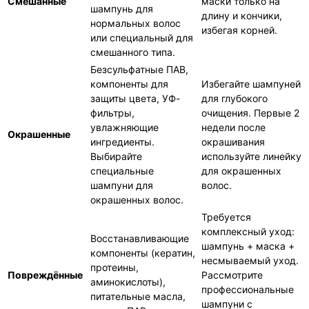
Смешанные
маски только на
шампунь для
длину и кончики,
нормальных волос
избегая корней.
или специальный для
смешанного типа.
Безсульфатные ПАВ,
компоненты для
Избегайте шампуней
защиты цвета, УФ-
для глубокого
фильтры,
очищения. Первые 2
увлажняющие
недели после
Окрашенные
ингредиенты.
окрашивания
Выбирайте
используйте линейку
специальные
для окрашенных
шампуни для
волос.
окрашенных волос.
Требуется
комплексный уход:
Восстанавливающие
шампунь + маска +
компоненты (кератин,
несмываемый уход.
протеины,
Повреждённые
Рассмотрите
аминокислоты),
профессиональные
питательные масла,
шампуни с