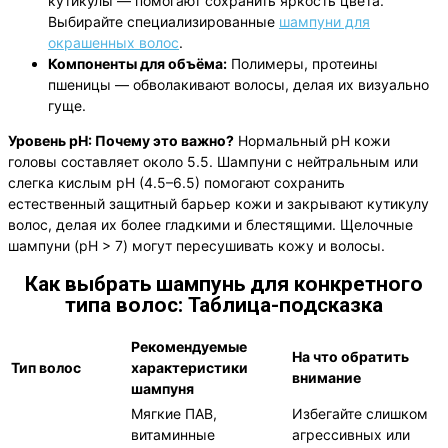
кутикулы — помогают сохранить яркость цвета.
Выбирайте специализированные
шампуни для
окрашенных волос
.
Компоненты для объёма:
Полимеры, протеины
пшеницы — обволакивают волосы, делая их визуально
гуще.
Уровень pH: Почему это важно?
Нормальный pH кожи
головы составляет около 5.5. Шампуни с нейтральным или
слегка кислым pH (4.5–6.5) помогают сохранить
естественный защитный барьер кожи и закрывают кутикулу
волос, делая их более гладкими и блестящими. Щелочные
шампуни (pH > 7) могут пересушивать кожу и волосы.
Как выбрать шампунь для конкретного
типа волос: Таблица-подсказка
Рекомендуемые
На что обратить
Тип волос
характеристики
внимание
шампуня
Мягкие ПАВ,
Избегайте слишком
витаминные
агрессивных или