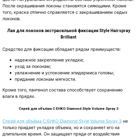
После окрашивания локоны становятся сияющими. Кроме
того, краска отлично справляется с закрашиванием седых
локонов.
Лак для локонов экстрасильной фиксации Style Hairspray
Brilliant
Средство для фиксации обладает рядом преимуществ:
надежное закрепление укладки;
уход за локонам;
увлажнение и успокоение эпидермиса головы;
придание локонам мягкости.
Кроме того, пантенол состава способствует сохранению
влаги в прядях.
Спрей для объёма C:EHKO Diamond Style Volume Spray 3
Спрей для объёма C:EHKO Diamond Style Volume Spray 3
не
только придает укладке объема, но и сохраняет его на
длительное время. Он защищает пряди от воздействия