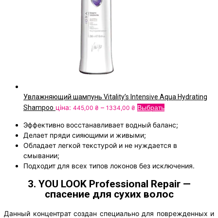
Увлажняющий шампунь Vitality’s Intensive Aqua Hydrating
Диапазон
Этот
ціна:
–
Shampoo
Выбрать
445,00
₴
1334,00
₴
цен:
товар
Эффективно восстанавливает водный баланс;
445,00
имеет
Делает пряди сияющими и живыми;
₴
несколько
Обладает легкой текстурой и не нуждается в
–
вариаций.
смывании;
1334,00
Опции
Подходит для всех типов локонов без исключения.
₴
можно
выбрать
3. YOU LOOK Professional Repair —
на
спасение для сухих волос
странице
товара.
Данный концентрат создан специально для поврежденных и