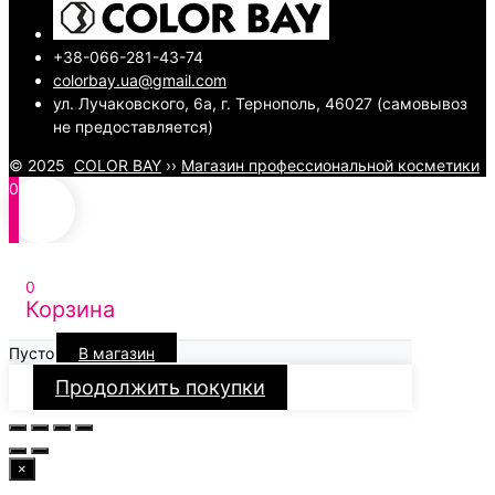
+38-066-281-43-74
colorbay.ua@gmail.com
ул. Лучаковского, 6а, г. Тернополь, 46027 (самовывоз
не предоставляется)
© 2025
COLOR BAY
››
Магазин профессиональной косметики
0
0
Корзина
Пусто
В магазин
Продолжить покупки
×