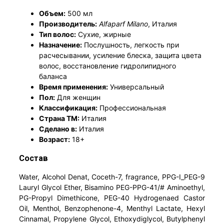
Объем:
500 мл
Производитель:
Alfaparf Milano
, Италия
Тип волос:
Сухие, жирные
Назначение:
Послушность, легкость при
расчесывании, усиление блеска, защита цвета
волос, восстановление гидролипидного
баланса
Время применения:
Универсальный
Пол:
Для женщин
Классификация:
Профессиональная
Страна ТМ:
Италия
Сделано в:
Италия
Возраст:
18+
Состав
Water, Alcohol Denat, Coceth-7, fragrance, PPG-I_PEG-9
Lauryl Glycol Ether, Bisamino PEG-PPG-41/# Aminoethyl,
PG-Propyl Dimethicone, PEG-40 Hydrogenaed Castor
Oil, Menthol, Benzophenone-4, Menthyl Lactate, Hexyl
Cinnamal, Propylene Glycol, Ethoxydiglycol, Butylphenyl