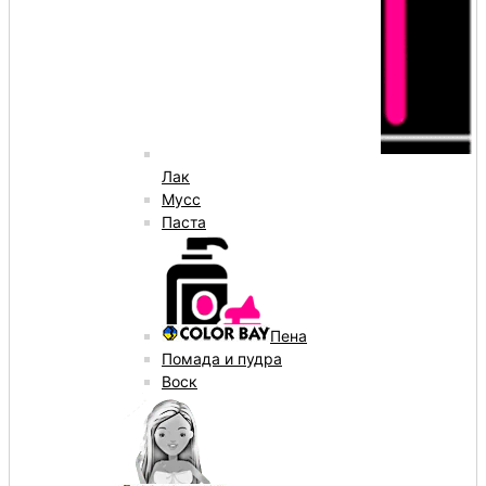
Лак
Мусс
Паста
Пена
Помада и пудра
Воск