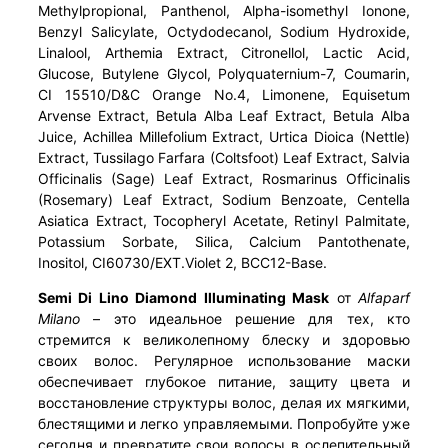
Methylpropional, Panthenol, Alpha-isomethyl Ionone,
Benzyl Salicylate, Octydodecanol, Sodium Hydroxide,
Linalool, Arthemia Extract, Citronellol, Lactic Acid,
Glucose, Butylene Glycol, Polyquaternium-7, Coumarin,
CI 15510/D&C Orange No.4, Limonene, Equisetum
Arvense Extract, Betula Alba Leaf Extract, Betula Alba
Juice, Achillea Millefolium Extract, Urtica Dioica (Nettle)
Extract, Tussilago Farfara (Coltsfoot) Leaf Extract, Salvia
Officinalis (Sage) Leaf Extract, Rosmarinus Officinalis
(Rosemary) Leaf Extract, Sodium Benzoate, Centella
Asiatica Extract, Tocopheryl Acetate, Retinyl Palmitate,
Potassium Sorbate, Silica, Calcium Pantothenate,
Inositol, CI60730/EXT.Violet 2, BCC12-Base.
Semi Di Lino Diamond Illuminating Mask
от
Alfaparf
Milano
– это идеальное решение для тех, кто
стремится к великолепному блеску и здоровью
своих волос. Регулярное использование маски
обеспечивает глубокое питание, защиту цвета и
восстановление структуры волос, делая их мягкими,
блестящими и легко управляемыми. Попробуйте уже
сегодня и превратите свои волосы в ослепительный