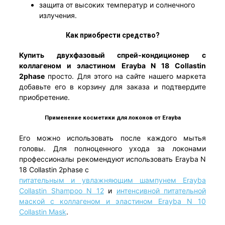
защита от высоких температур и солнечного
излучения.
Как приобрести средство?
Купить
двухфазовый спрей-кондиционер с
коллагеном и эластином
Erayba N 18 Collastin
2phase
просто. Для этого на сайте нашего маркета
добавьте его в корзину для заказа и подтвердите
приобретение.
Применение косметики для локонов от Erayba
Его можно использовать после каждого мытья
головы. Для полноценного ухода за локонами
профессионалы рекомендуют использовать Erayba N
18 Collastin 2phase с
питательным и увлажняющим шампунем Erayba
Collastin Shampoo N 12
и
интенсивной питательной
маской с коллагеном и эластином Erayba N 10
Collastin Mask
.