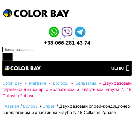
+38-066-281-43-74
Поиск товаров
Перейти
МЕНЮ
к
контенту
Color Bay
»
Магазин
»
Волосы
»
Бальзамы
»
Двухфазовый
спрей-кондиционер с коллагеном и эластином Erayba N 18
Collastin 2phase
Главная
/
Волосы
/
Спреи
/
Двухфазовый спрей-кондиционер
с коллагеном и эластином Erayba N 18 Collastin 2phase