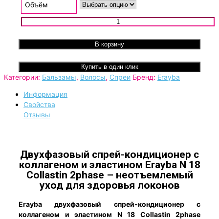
Объём
Количество товара Двухфазовый спрей-кондиционер с
коллагеном и эластином Erayba N 18 Collastin 2phase
В корзину
Купить в один клик
Категории:
Бальзамы
,
Волосы
,
Спреи
Бренд:
Erayba
Информация
Свойства
Отзывы
Двухфазовый спрей-кондиционер с
коллагеном и эластином Erayba N 18
Collastin 2phase – неотъемлемый
уход для здоровья локонов
Erayba двухфазовый спрей-кондиционер с
коллагеном и эластином N 18 Collastin 2phase