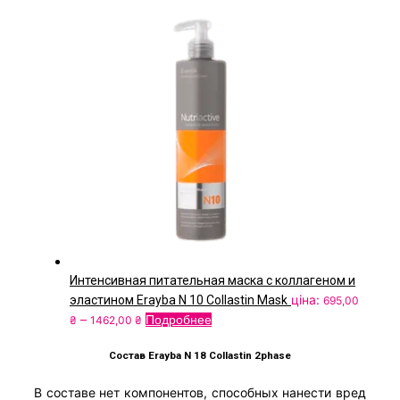
Интенсивная питательная маска с коллагеном и
ціна:
эластином Erayba N 10 Collastin Mask
695,00
Диапазон
Этот
–
Подробнее
₴
1462,00
₴
цен:
товар
695,00
имеет
Состав Erayba N 18 Collastin 2phase
₴
несколько
В составе нет компонентов, способных нанести вред
–
вариаций.