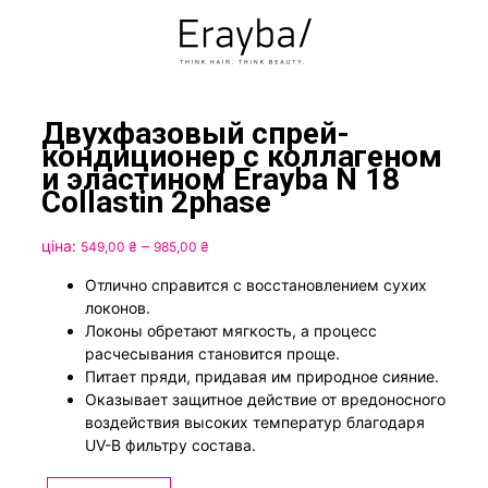
Двухфазовый спрей-
кондиционер с коллагеном
и эластином Erayba N 18
Collastin 2phase
Диапазон
ціна:
–
549,00
₴
985,00
₴
цен:
Отлично справится с восстановлением сухих
549,00 ₴
локонов.
–
Локоны обретают мягкость, а процесс
985,00 ₴
расчесывания становится проще.
Питает пряди, придавая им природное сияние.
Оказывает защитное действие от вредоносного
воздействия высоких температур благодаря
UV-B фильтру состава.