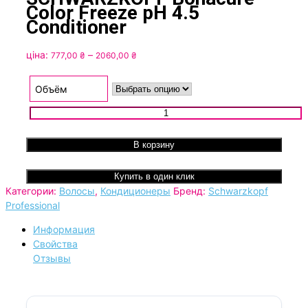
Color Freeze pH 4.5
Conditioner
Диапазон
ціна:
–
777,00
₴
2060,00
₴
цен:
777,00 ₴
Объём
–
Количество товара Кондиционер для окрашенных волос
2060,00 ₴
SCHWARZKOPF Bonacure Color Freeze pH 4.5 Conditioner
В корзину
Купить в один клик
Категории:
Волосы
,
Кондиционеры
Бренд:
Schwarzkopf
Professional
Информация
Свойства
Отзывы