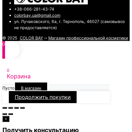
+38-066-281-43-74
colorbay.ua@gmail.com
ул. Лучаковского, 6а, г. Тернополь, 46027 (самовывоз
не предоставляется)
© 2025
COLOR BAY
››
Магазин профессиональной косметики
0
0
Корзина
Пусто
В магазин
Продолжить покупки
×
Получить консультацию