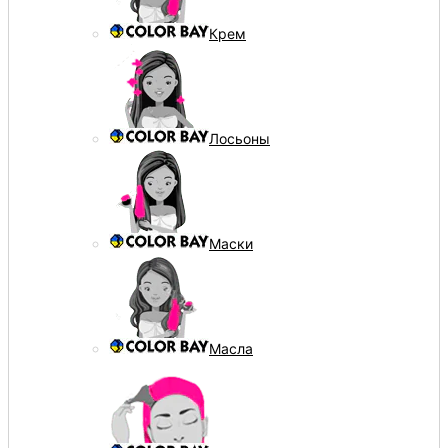
Крем
Лосьоны
Маски
Масла