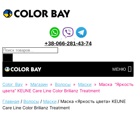
+38-066-281-43-74
Поиск товаров
Перейти
МЕНЮ
к
контенту
Color Bay
»
Магазин
»
Волосы
»
Маски
»
Маска “Яркость
цвета” KEUNE Care Line Color Brilianz Treatment
Главная
/
Волосы
/
Маски
/
Маска «Яркость цвета» KEUNE
Care Line Color Brilianz Treatment