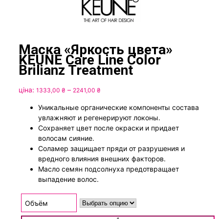
Маска «Яркость цвета»
KEUNE Care Line Color
Brilianz Treatment
Диапазон
ціна:
–
1333,00
₴
2241,00
₴
цен:
Уникальные органические компоненты состава
1333,00 ₴
увлажняют и регенерируют локоны.
–
Сохраняет цвет после окраски и придает
2241,00 ₴
волосам сияние.
Соламер защищает пряди от разрушения и
вредного влияния внешних факторов.
Масло семян подсолнуха предотвращает
выпадение волос.
Объём