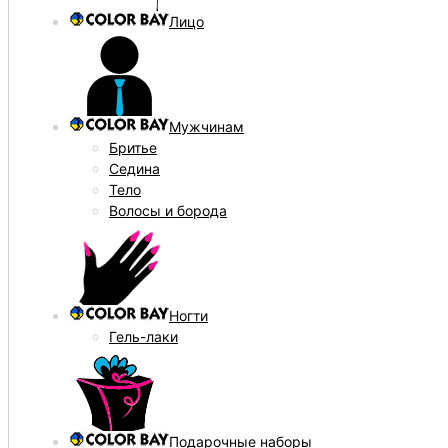
Лицо
Мужчинам
Бритье
Седина
Тело
Волосы и борода
Ногти
Гель-лаки
Подарочные наборы