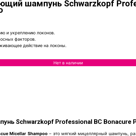
ий шампунь Schwarzkopf Profess
o
нию и укреплению локонов.
носных факторов.
аживающее действие на локоны.
Нет в наличии
 Schwarzkopf Professional BC Bonacure Pep
scue Micellar Shampoo
– это мягкий мицеллярный шампунь, ра