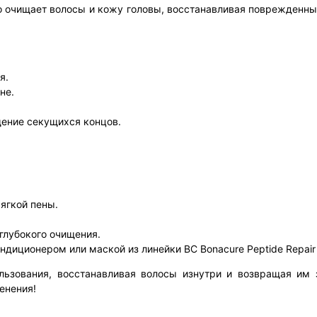
жно очищает волосы и кожу головы, восстанавливая поврежден
я.
не.
щение секущихся концов.
ягкой пены.
глубокого очищения.
ндиционером или маской из линейки BC Bonacure Peptide Repair
льзования, восстанавливая волосы изнутри и возвращая им
енения!