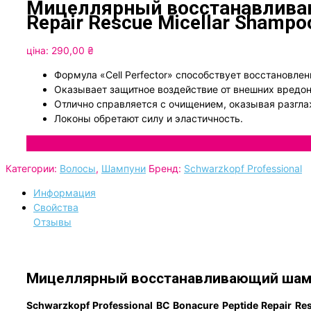
Мицеллярный восстанавливающ
Repair Rescue Micellar Shampo
ціна:
290,00
₴
Формула «Cell Perfector» способствует восстановле
Оказывает защитное воздействие от внешних вредо
Отлично справляется с очищением, оказывая разгл
Локоны обретают силу и эластичность.
Категории:
Волосы
,
Шампуни
Бренд:
Schwarzkopf Professional
Информация
Свойства
Отзывы
Мицеллярный восстанавливающий шампунь
Schwarzkopf Professional BC Bonacure Peptide Repair Re