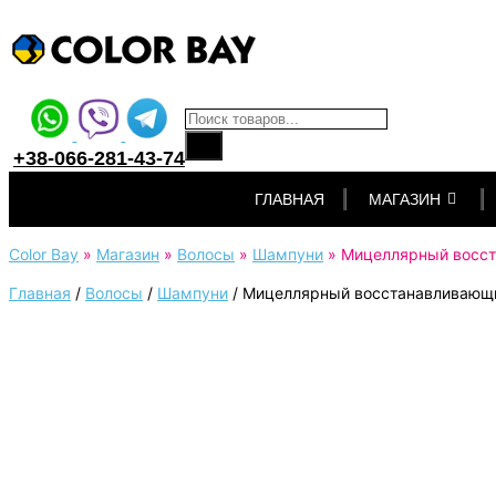
Поиск товаров
+38-066-281-43-74
Перейти
ГЛАВНАЯ
МАГАЗИН
к
контенту
Color Bay
»
Магазин
»
Волосы
»
Шампуни
»
Мицеллярный восста
Главная
/
Волосы
/
Шампуни
/
Мицеллярный восстанавливающий 