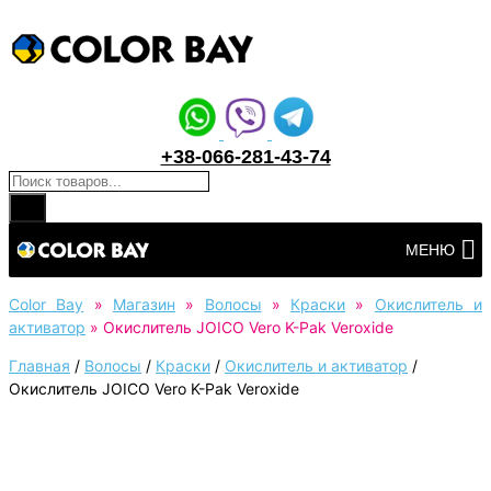
+38-066-281-43-74
Поиск товаров
Перейти
МЕНЮ
к
контенту
Color Bay
»
Магазин
»
Волосы
»
Краски
»
Окислитель и
активатор
»
Окислитель JOICO Vero K-Pak Veroxide
Главная
/
Волосы
/
Краски
/
Окислитель и активатор
/
Окислитель JOICO Vero K-Pak Veroxide