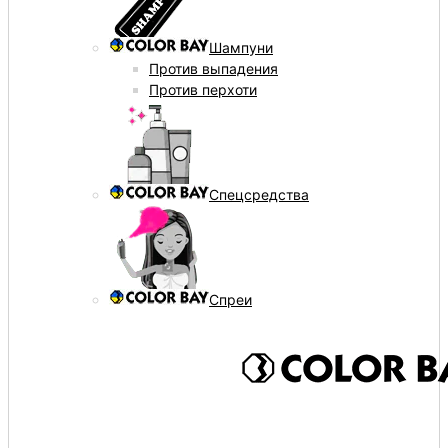
Шампуни
Против выпадения
Против перхоти
Спецсредства
Спреи