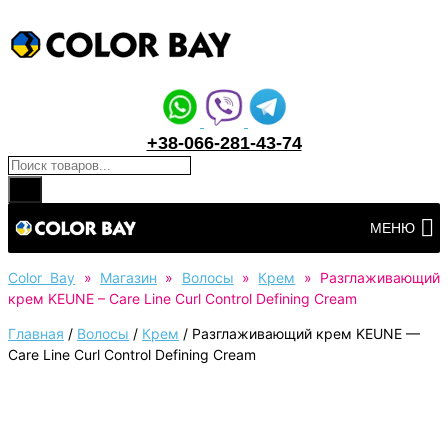
+38-066-281-43-74
Поиск товаров
Перейти
МЕНЮ
к
контенту
Color Bay
»
Магазин
»
Волосы
»
Крем
»
Разглаживающий
крем KEUNE – Care Line Curl Control Defining Cream
Главная
/
Волосы
/
Крем
/
Разглаживающий крем KEUNE —
Care Line Curl Control Defining Cream