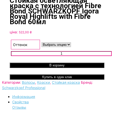
Стойкая осветляющая
краска с технологией Fibre
Bond SCHWARZKOPF Igora
Royal Highlifts with Fibre
Bond 60мл
ціна:
522,00
₴
Оттенок
Количество товара Стойкая осветляющая краска с технол
Fibre Bond SCHWARZKOPF Igora Royal Highlifts with Fibre B
60мл
В корзину
Купить в один клик
Категории:
Волосы
,
Краски
,
Стойкая краска
Бренд:
Schwarzkopf Professional
Информация
Свойства
Отзывы