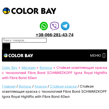
+38-066-281-43-74
Поиск товаров
Перейти
МЕНЮ
к
контенту
Color Bay
»
Магазин
»
Волосы
»
Стойкая осветляющая краска
с технологией Fibre Bond SCHWARZKOPF Igora Royal Highlifts
with Fibre Bond 60мл
Главная
/
Волосы
/
Краски
/
Стойкая краска
/
Стойкая
осветляющая краска с технологией Fibre Bond SCHWARZKOPF
Igora Royal Highlifts with Fibre Bond 60мл