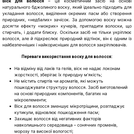
Віск для волосся
– це косметичний засіб на основі
натурального бджолиного воску, який ідеально підходить для
укладання волосся, виділення окремих пасм або створення
природних, «недбалих» зачісок. За допомогою воску можна
досягти ефекту «мокрих» кучерів, пригладити волоски, що
стирчать, і додати блиску. Оскільки засіб не тільки укріплює
волосся, але й підкреслює природний відтінок, він є одним із
найбезпечніших і найкорисніших для волосся закріплювачів.
Переваги використання воску для волосся:
На відміну від лаків та гелів, віск не надає локонам
жорсткості, зберігає їх природну м’якість;
Не містить спиртів чи ароматів, які можуть
пошкоджувати структуру волосся. Засіб виготовлений
на основі природних компонентів, багатих на
мікроелементи;
Віск для волосся зменшує мікротріщини, розгладжує
кутикули, відновлює пошкодження пасм;
Захищає волосся від негативних факторів
навколишнього середовища – сонячних променів,
морозу та високої вологості;