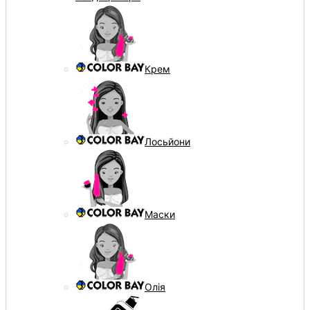
Крем
Лосьйони
Маски
Олія