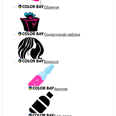
Обличчя
Подарункові набори
Волосся
Ампули
Бальзами