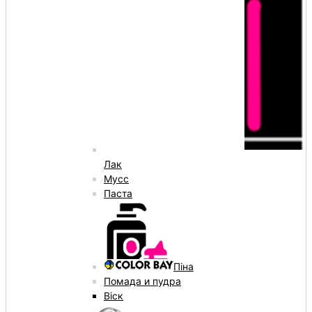
Лак
Мусс
Паста
Піна
Помада и пудра
Віск