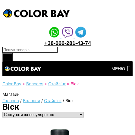
+38-066-281-43-74
Products search
Перейти
МЕНЮ
до
вмісту
Color Bay
»
Волосся
»
Стайлінг
»
Віск
Магазин
Головна
/
Волосся
/
Стайлінг
/
Віск
Віск