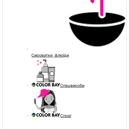
Сироватки, флюїди
Спецвироби
Спреї