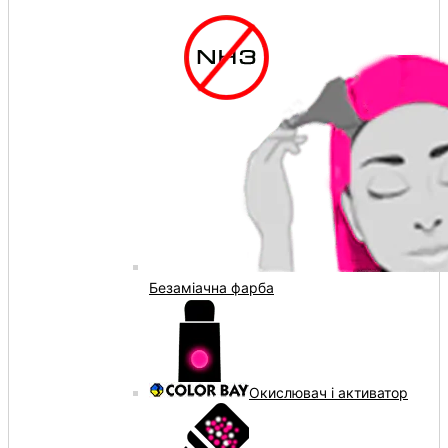
Безаміачна фарба
Окислювач і активатор