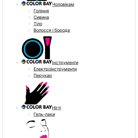
Чоловікам
Гоління
Сивина
Тіло
Волосся і борода
Інструменти
Електроінструменти
Перукар
Нігті
Гель-лаки