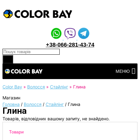
+38-066-281-43-74
Products search
Перейти
МЕНЮ
до
вмісту
Color Bay
»
Волосся
»
Стайлінг
»
Глина
Магазин
Головна
/
Волосся
/
Стайлінг
/
Глина
Глина
Товарів, відповідних вашому запиту, не знайдено.
Товари