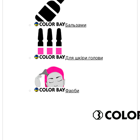
Бальзами
Для шкіри голови
Фарби