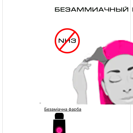
Безаміачна фарба