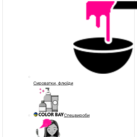
Сироватки, флюїди
Спецвироби