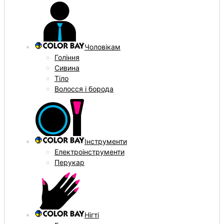
Чоловікам
Гоління
Сивина
Тіло
Волосся і борода
Інструменти
Електроінструменти
Перукар
Нігті