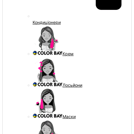
Кондиціонери
Крем
Лосьйони
Маски