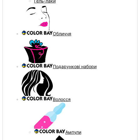
Гель-лаки
Обличчя
Подарункові набори
Волосся
Ампули