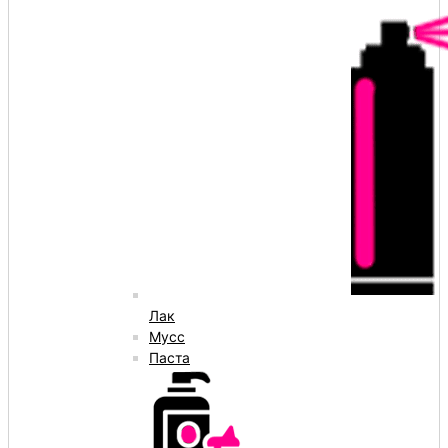
Лак
Мусс
Паста