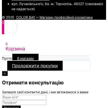
вул. Лучаківського, 6а. м. Тернопіль. 46027 (самовивіз
не надається)
© 2025
COLOR BAY
››
Магазин професійної косметики
0
0
Корзина
Пусто
В магазин
Продовжити покупки
×
Отримати консультацію
Залиште свої контактні дані, і ми зв’яжемося з вами
Надіслати