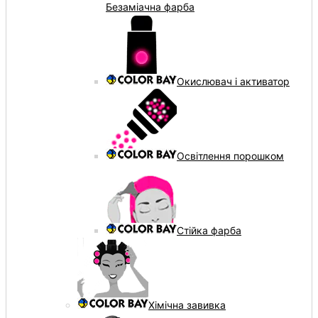
Безаміачна фарба
Окислювач і активатор
Освітлення порошком
Стійка фарба
Хімічна завивка