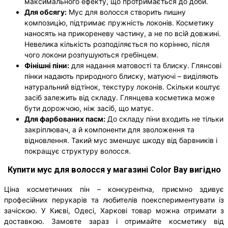
максимального ефекту, що протримається до доби.
Для обсягу:
Мус для волосся створить пишну
композицію, підтримає пружність локонів. Косметику
наносять на прикореневу частину, а не по всій довжині.
Невелика кількість розподіляється по корінню, після
чого локони розпушуються гребінцем.
Фінішні піни:
для надання матовості та блиску. Глянсові
пінки надають природного блиску, матуючі – виділяють
натуральний відтінок, текстуру локонів. Скільки коштує
засіб залежить від складу. Глянцева косметика може
бути дорожчою, ніж засіб, що матує.
Для фарбованих пасм:
До складу піни входить не тільки
закріплювач, а й компоненти для зволоження та
відновлення. Такий мус зменшує шкоду від барвників і
покращує структуру волосся.
Купити мус для волосся у магазині Color Bay вигідно
Ціна косметичних пін – конкурентна, приємно здивує
професійних перукарів та любителів поекспериментувати із
зачіскою. У Києві, Одесі, Харкові товар можна отримати з
доставкою. Замовте зараз і отримайте косметику від