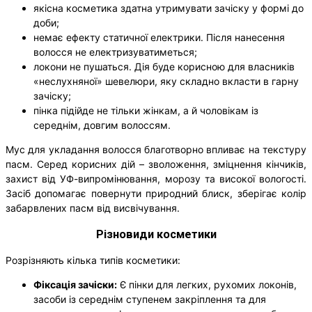
якісна косметика здатна утримувати зачіску у формі до
доби;
немає ефекту статичної електрики. Після нанесення
волосся не електризуватиметься;
локони не пушаться. Дія буде корисною для власників
«неслухняної» шевелюри, яку складно вкласти в гарну
зачіску;
пінка підійде не тільки жінкам, а й чоловікам із
середнім, довгим волоссям.
Мус для укладання волосся благотворно впливає на текстуру
пасм. Серед корисних дій – зволоження, зміцнення кінчиків,
захист від УФ-випромінювання, морозу та високої вологості.
Засіб допомагає повернути природний блиск, зберігає колір
забарвлених пасм від висвічування.
Різновиди косметики
Розрізняють кілька типів косметики:
Фіксація зачіски:
Є пінки для легких, рухомих локонів,
засоби із середнім ступенем закріплення та для