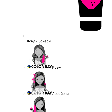
Кондиціонери
Крем
Лосьйони