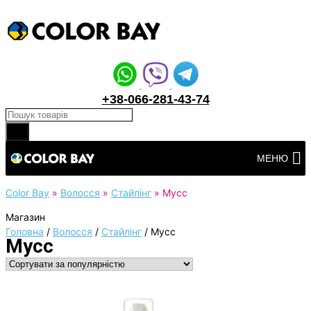
+38-066-281-43-74
Products search
Перейти
МЕНЮ
до
вмісту
Color Bay
»
Волосся
»
Стайлінг
»
Мусс
Магазин
Головна
/
Волосся
/
Стайлінг
/
Мусс
Мусс