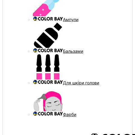
Ампули
Бальзами
Для шкіри голови
Фарби