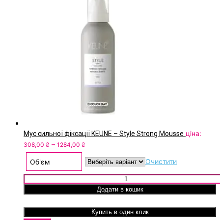
ціна:
Мус сильної фіксації KEUNE – Style Strong Mousse
Price
–
308,00
₴
1284,00
₴
range:
Очистити
Об'єм
308,00 ₴
through
Мус сильної фіксації KEUNE - Style Strong Mousse кількіст
1284,00 ₴
Додати в кошик
Купить в один клик