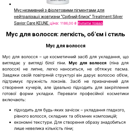
Мус незмивний з фіолетовими пігментами для
нейтралізації жовтизни “Срібний блиск” Treatment Silver
ціна:
Savior Care KEUNE
Купити товар
1186,00
₴
Мус для волосся: легкість, об’єм і стиль
Мус для волосся
Мус для волосся – це косметичний засіб для укладання, що
виглядає у вигляді білої піни.
Мус для волосся
(піна для
волосся) не липне, легко наноситься, не обтяжує пасма.
Завдяки своїй повітряній структурі він дарує волоссю об’єм,
підтримує пружність локонів. Засіб не призначений для
створення кучерів, але ідеально підходить для закріплення
готової форми укладки. Переваги професійної косметики
включають:
підходить для будь-яких зачісок – укладання гладкого,
рівного волосся, складних та об’ємних композицій;
економні текстури. Для створення образу знадобиться
лише невелика кількість піни;