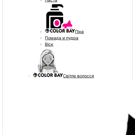
Піна
Помада и пудра
Віск
Світле волосся