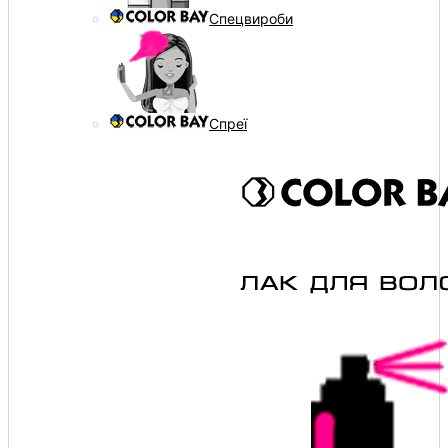
Спецвироби
Спреї