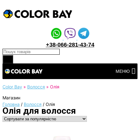
+38-066-281-43-74
Products search
Перейти
МЕНЮ
до
вмісту
Color Bay
»
Волосся
»
Олія
Магазин
Головна
/
Волосся
/
Олія
Олія для волосся