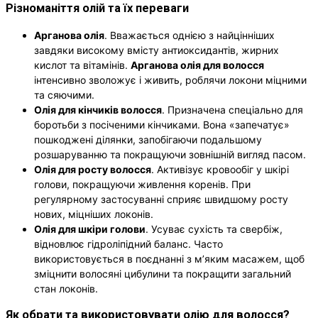
Різноманіття олій та їх переваги
Арганова олія
. Вважається однією з найцінніших
завдяки високому вмісту антиоксидантів, жирних
кислот та вітамінів.
Арганова олія для волосся
інтенсивно зволожує і живить, роблячи локони міцними
та сяючими.
Олія для кінчиків волосся
. Призначена спеціально для
боротьби з посіченими кінчиками. Вона «запечатує»
пошкоджені ділянки, запобігаючи подальшому
розшаруванню та покращуючи зовнішній вигляд пасом.
Олія для росту волосся
. Активізує кровообіг у шкірі
голови, покращуючи живлення коренів. При
регулярному застосуванні сприяє швидшому росту
нових, міцніших локонів.
Олія для шкіри голови
. Усуває сухість та свербіж,
відновлює гідроліпідний баланс. Часто
використовується в поєднанні з м’яким масажем, щоб
зміцнити волосяні цибулини та покращити загальний
стан локонів.
Як обрати та використовувати олію для волосся?