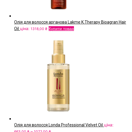
Олія для волосся арганова Lakme K.Therapy Bioagran Hair
ціна:
Oil
Купити товар
1318,00
₴
ціна:
Олія для волосся Londa Professional Velvet Oil
Price
–
663,00
₴
1072,00
₴