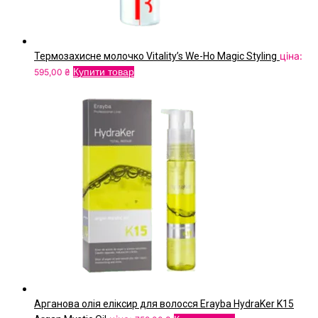
ціна:
Термозахисне молочко Vitality’s We-Ho Magic Styling
Купити товар
595,00
₴
Арганова олія еліксир для волосся Erayba HydraKer K15