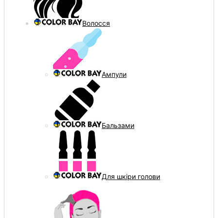
Волосся
Ампули
Бальзами
Для шкіри голови