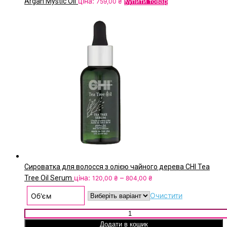
ціна:
Argan Mystic Oil
Купити товар
759,00
₴
Сироватка для волосся з олією чайного дерева CHI Tea
Price
ціна:
–
Tree Oil Serum
120,00
₴
804,00
₴
range:
Очистити
Об'єм
120,00 ₴
through
Сироватка для волосся з олією чайного дерева CHI Tea Tr
804,00 ₴
Serum кількість
Додати в кошик