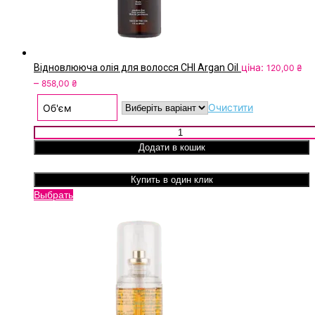
ціна:
Відновлююча олія для волосся CHI Argan Oil
120,00
₴
Price
–
858,00
₴
range:
Очистити
Об'єм
120,00 ₴
through
Відновлююча олія для волосся CHI Argan Oil кількість
858,00 ₴
Додати в кошик
Купить в один клик
Цей
Выбрать
товар
має
кілька
варіантів.
Параметри
можна
вибрати
на