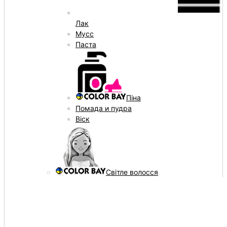
Лак
Мусс
Паста
Піна
Помада и пудра
Віск
Світле волосся