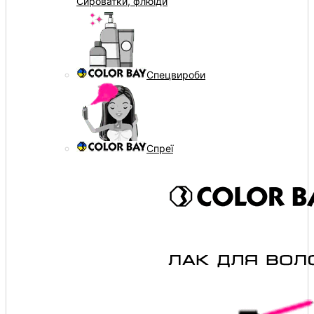
Сироватки, флюїди
Спецвироби
Спреї