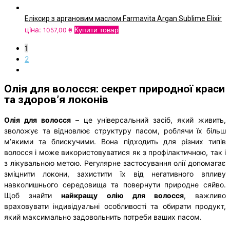
Еліксир з аргановим маслом Farmavita Argan Sublime Elixir
ціна:
Купити товар
1057,00
₴
1
2
Олія для волосся: секрет природної краси
та здоров’я локонів
Олія для волосся
– це універсальний засіб, який живить,
зволожує та відновлює структуру пасом, роблячи їх більш
м’якими та блискучими. Вона підходить для різних типів
волосся і може використовуватися як з профілактичною, так і
з лікувальною метою. Регулярне застосування олії допомагає
зміцнити локони, захистити їх від негативного впливу
навколишнього середовища та повернути природне сяйво.
Щоб знайти
найкращу олію для волосся
, важливо
враховувати індивідуальні особливості та обирати продукт,
який максимально задовольнить потреби ваших пасом.