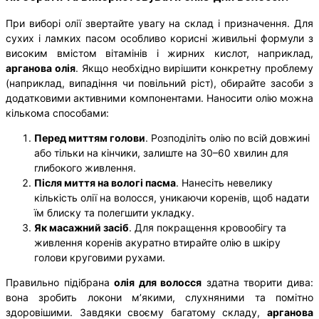
При виборі олії звертайте увагу на склад і призначення. Для
сухих і ламких пасом особливо корисні живильні формули з
високим вмістом вітамінів і жирних кислот, наприклад,
арганова олія
. Якщо необхідно вирішити конкретну проблему
(наприклад, випадіння чи повільний ріст), обирайте засоби з
додатковими активними компонентами. Наносити олію можна
кількома способами:
Перед миттям голови
. Розподіліть олію по всій довжині
або тільки на кінчики, залиште на 30–60 хвилин для
глибокого живлення.
Після миття на вологі пасма
. Нанесіть невелику
кількість олії на волосся, уникаючи коренів, щоб надати
їм блиску та полегшити укладку.
Як масажний засіб
. Для покращення кровообігу та
живлення коренів акуратно втирайте олію в шкіру
голови круговими рухами.
Правильно підібрана
олія для волосся
здатна творити дива:
вона зробить локони м’якими, слухняними та помітно
здоровішими. Завдяки своєму багатому складу,
арганова