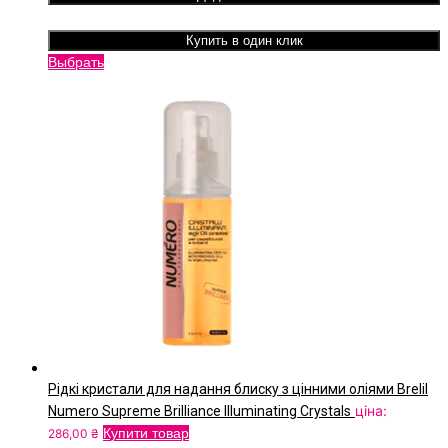
Купить в один клик
Цей
Выбрать
товар
має
кілька
варіантів.
Параметри
можна
вибрати
на
сторінці
товару
Рідкі кристали для надання блиску з цінними оліями Brelil
ціна:
Numero Supreme Brilliance Illuminating Crystals
Купити товар
286,00
₴