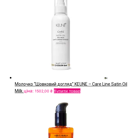
кілька
варіантів.
Параметри
можна
вибрати
на
сторінці
товару
Молочко “Шовковий догляд” KEUNE – Care Line Satin Oil
ціна:
Milk
Купити товар
1502,00
₴