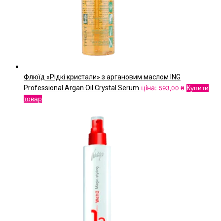
сторінці
товару
Флюїд «Рідкі кристали» з аргановим маслом ING
ціна:
Professional Argan Oil Crystal Serum
Купити
593,00
₴
товар