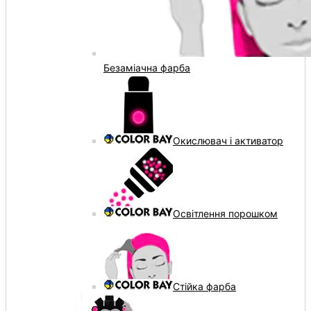
Безаміачна фарба
Окислювач і активатор
Освітлення порошком
Стійка фарба