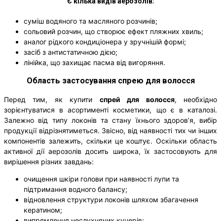
Є кілька видів аерозолів:
суміш водяного та масляного розчинів;
сольовий розчин, що створює ефект пляжних хвиль;
аналог рідкого кондиціонера у зручнішій формі;
засіб з антистатичною дією;
лінійка, що захищає пасма від вигоряння.
Область застосування спрею для волосся
Перед тим, як купити
спрей для волосся
, необхідно
зорієнтуватися в асортименті косметики, що є в каталозі.
Залежно від типу локонів та стану їхнього здоров’я, вибір
продукції відрізнятиметься. Звісно, ​​від наявності тих чи інших
компонентів залежить, скільки це коштує. Оскільки область
активної дії аерозолів досить широка, їх застосовують для
вирішення різних завдань:
очищення шкіри голови при наявності лупи та
підтримання водного балансу;
відновлення структури локонів шляхом збагачення
кератином;
випрямлення неслухняних кучерів;