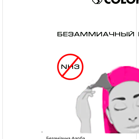
Безаміачна фарба