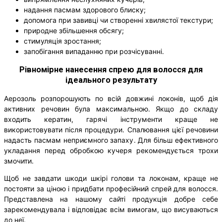
надання пасмам здорового блиску;
допомога при завивці чи створенні хвилястої текстури;
природне збільшення обсягу;
стимуляція зростання;
запобігання випаданню при розчісуванні.
Рівномірне нанесення спрею для волосся для
ідеального результату
Аерозоль розпорошують по всій довжині локонів, щоб дія
активних речовин була максимальною. Якщо до складу
входить кератин, гарячі інструменти краще не
використовувати після процедури. Спалювання цієї речовини
надасть пасмам неприємного запаху. Для більш ефективного
укладання перед обробкою кучеря рекомендується трохи
змочити.
Щоб не завдати шкоди шкірі голови та локонам, краще не
постояти за ціною і придбати професійний спрей для волосся.
Представлена ​​на нашому сайті продукція добре себе
зарекомендувала і відповідає всім вимогам, що висуваються
до неї.