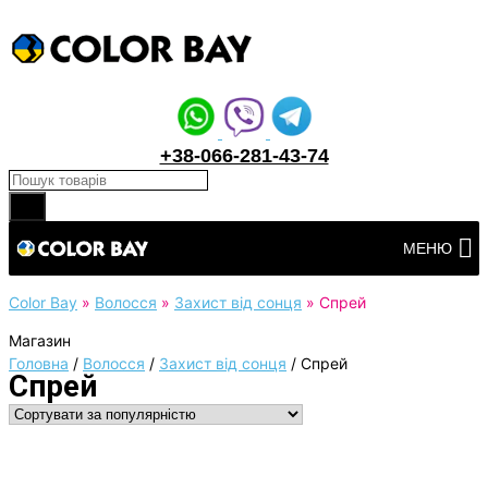
+38-066-281-43-74
Products search
Перейти
МЕНЮ
до
вмісту
Color Bay
»
Волосся
»
Захист від сонця
»
Спрей
Магазин
Головна
/
Волосся
/
Захист від сонця
/
Спрей
Спрей