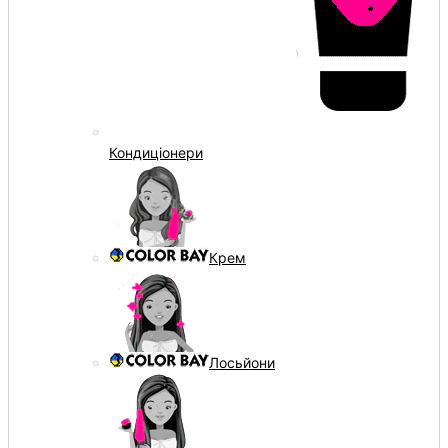
Кондиціонери
Крем
Лосьйони