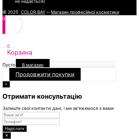
не надається)
© 2025
COLOR BAY
››
Магазин професійної косметики
0
0
Корзина
Пусто
В магазин
Продовжити покупки
×
Отримати консультацію
Залиште свої контактні дані, і ми зв’яжемося з вами
Надіслати
✕