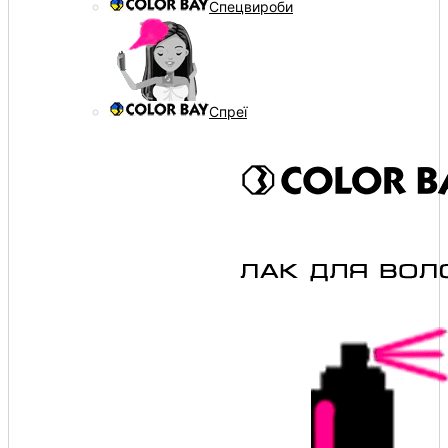
Спецвироби
Спреї