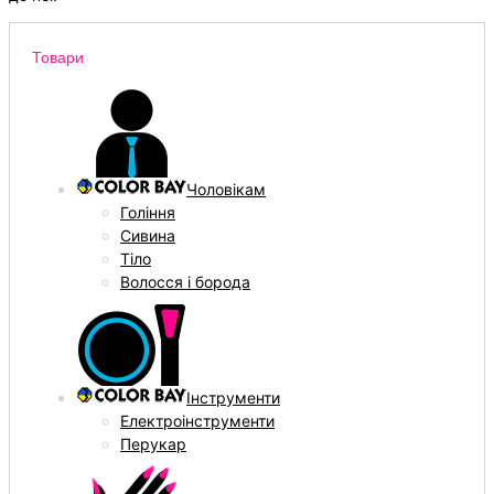
Товари
Чоловікам
Гоління
Сивина
Тіло
Волосся і борода
Інструменти
Електроінструменти
Перукар