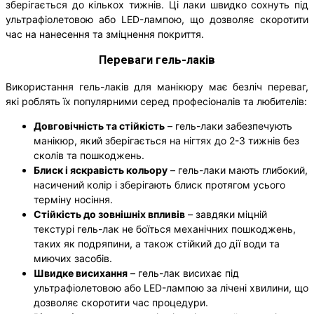
зберігається до кількох тижнів. Ці лаки швидко сохнуть під
ультрафіолетовою або LED-лампою, що дозволяє скоротити
час на нанесення та зміцнення покриття.
Переваги гель-лаків
Використання гель-лаків для манікюру має безліч переваг,
які роблять їх популярними серед професіоналів та любителів:
Довговічність та стійкість
– гель-лаки забезпечують
манікюр, який зберігається на нігтях до 2-3 тижнів без
сколів та пошкоджень.
Блиск і яскравість кольору
– гель-лаки мають глибокий,
насичений колір і зберігають блиск протягом усього
терміну носіння.
Стійкість до зовнішніх впливів
– завдяки міцній
текстурі гель-лак не боїться механічних пошкоджень,
таких як подряпини, а також стійкий до дії води та
миючих засобів.
Швидке висихання
– гель-лак висихає під
ультрафіолетовою або LED-лампою за лічені хвилини, що
дозволяє скоротити час процедури.