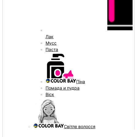
Лак
Мусс
Паста
Піна
Помада и пудра
Віск
Світле волосся