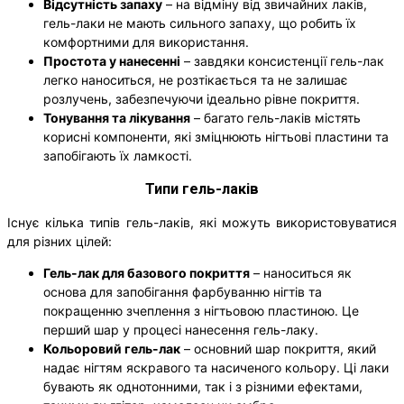
Відсутність запаху
– на відміну від звичайних лаків,
гель-лаки не мають сильного запаху, що робить їх
комфортними для використання.
Простота у нанесенні
– завдяки консистенції гель-лак
легко наноситься, не розтікається та не залишає
розлучень, забезпечуючи ідеально рівне покриття.
Тонування та лікування
– багато гель-лаків містять
корисні компоненти, які зміцнюють нігтьові пластини та
запобігають їх ламкості.
Типи гель-лаків
Існує кілька типів гель-лаків, які можуть використовуватися
для різних цілей:
Гель-лак для базового покриття
– наноситься як
основа для запобігання фарбуванню нігтів та
покращенню зчеплення з нігтьовою пластиною. Це
перший шар у процесі нанесення гель-лаку.
Кольоровий гель-лак
– основний шар покриття, який
надає нігтям яскравого та насиченого кольору. Ці лаки
бувають як однотонними, так і з різними ефектами,