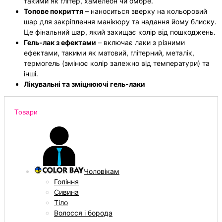
такими як глітер, хамелеон чи омбре.
Топове покриття
– наноситься зверху на кольоровий
шар для закріплення манікюру та надання йому блиску.
Це фінальний шар, який захищає колір від пошкоджень.
Гель-лак з ефектами
– включає лаки з різними
ефектами, такими як матовий, глітерний, металік,
термогель (змінює колір залежно від температури) та
інші.
Лікувальні та зміцнюючі гель-лаки
Товари
Чоловікам
Гоління
Сивина
Тіло
Волосся і борода