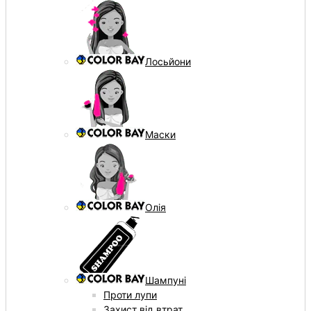
Лосьйони
Маски
Олія
Шампуні
Проти лупи
Захист від втрат