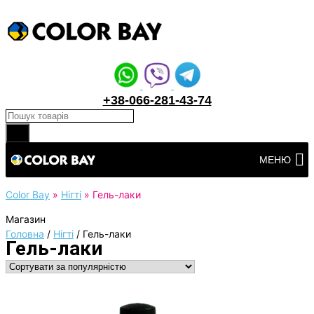
+38-066-281-43-74
Products search
Перейти
МЕНЮ
до
вмісту
Color Bay
»
Нігті
»
Гель-лаки
Магазин
Головна
/
Нігті
/
Гель-лаки
Гель-лаки