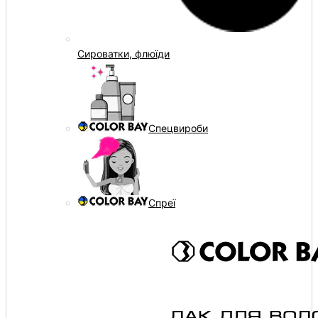
Сироватки, флюїди
Спецвироби
Спреї