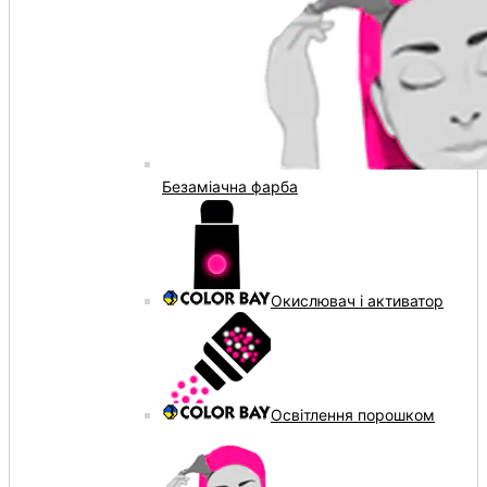
Безаміачна фарба
Окислювач і активатор
Освітлення порошком