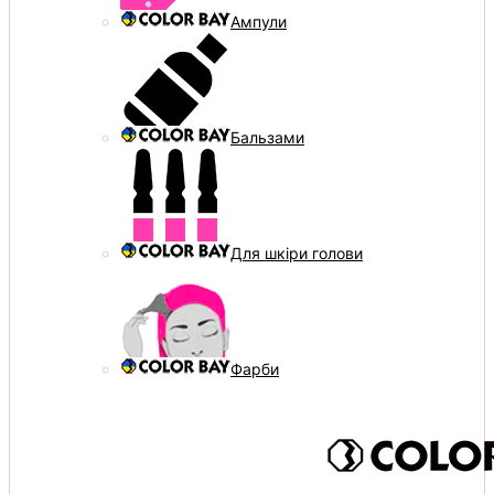
Ампули
Бальзами
Для шкіри голови
Фарби