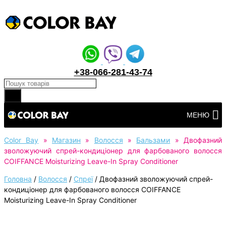
+38-066-281-43-74
Products search
Перейти
МЕНЮ
до
вмісту
Color Bay
»
Магазин
»
Волосся
»
Бальзами
»
Двофазний
зволожуючий спрей-кондиціонер для фарбованого волосся
COIFFANCE Moisturizing Leave-In Spray Conditioner
Головна
/
Волосся
/
Спреї
/
Двофазний зволожуючий спрей-
кондиціонер для фарбованого волосся COIFFANCE
Moisturizing Leave-In Spray Conditioner