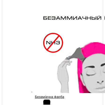
Безаміачна фарба