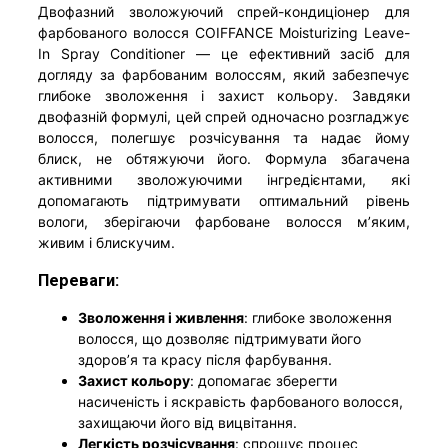
Двофазний зволожуючий спрей-кондиціонер для
фарбованого волосся COIFFANCE Moisturizing Leave-
In Spray Conditioner — це ефективний засіб для
догляду за фарбованим волоссям, який забезпечує
глибоке зволоження і захист кольору. Завдяки
двофазній формулі, цей спрей одночасно розгладжує
волосся, полегшує розчісування та надає йому
блиск, не обтяжуючи його. Формула збагачена
активними зволожуючими інгредієнтами, які
допомагають підтримувати оптимальний рівень
вологи, зберігаючи фарбоване волосся м’яким,
живим і блискучим.
Переваги:
Зволоження і живлення
: глибоке зволоження
волосся, що дозволяє підтримувати його
здоров’я та красу після фарбування.
Захист кольору
: допомагає зберегти
насиченість і яскравість фарбованого волосся,
захищаючи його від вицвітання.
Легкість розчісування
: спрощує процес