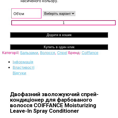
насиченого кольору.
Об'єм
Двофазний зволожуючий спрей-кондиціонер для фарбова
волосся COIFFANCE Moisturizing Leave-In Spray Conditioner
кількість
Додати в кошик
Купить в один клик
Категорії:
Бальзами
,
Волосся
,
Спреї
Бренд:
Coiffance
Інформація
Властивості
Відгуки
Двофазний зволожуючий спрей-
кондиціонер для фарбованого
волосся COIFFANCE Moisturizing
Leave-In Spray Conditioner