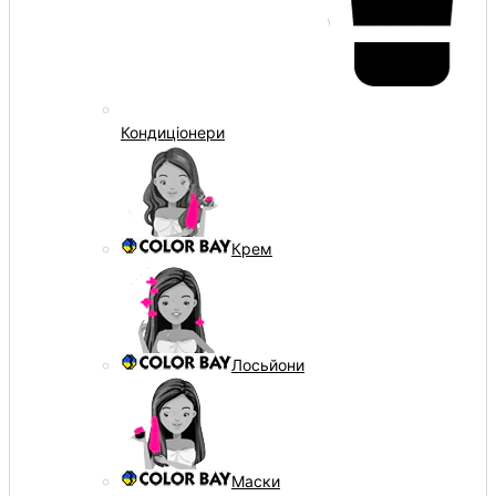
Кондиціонери
Крем
Лосьйони
Маски