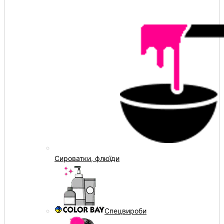
Сироватки, флюїди
Спецвироби