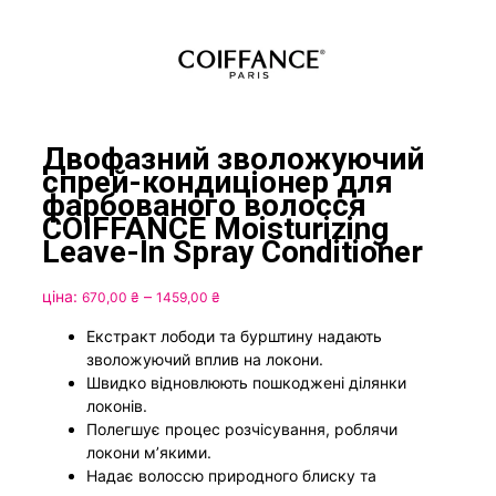
Двофазний зволожуючий
спрей-кондиціонер для
фарбованого волосся
COIFFANCE Moisturizing
Leave-In Spray Conditioner
Price
ціна:
–
670,00
₴
1459,00
₴
range:
Екстракт лободи та бурштину надають
670,00 ₴
зволожуючий вплив на локони.
through
Швидко відновлюють пошкоджені ділянки
1459,00 ₴
локонів.
Полегшує процес розчісування, роблячи
локони м’якими.
Надає волоссю природного блиску та