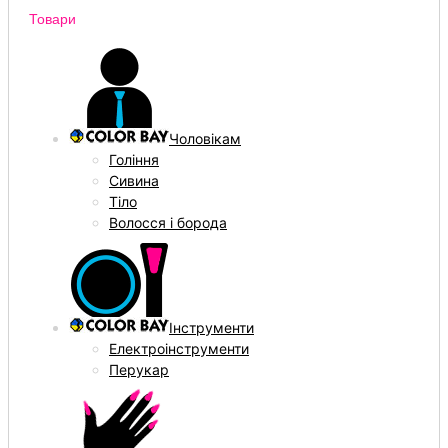
Товари
Чоловікам
Гоління
Сивина
Тіло
Волосся і борода
Інструменти
Електроінструменти
Перукар