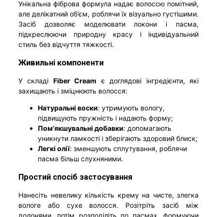
Унікальна фіброва формула надає волоссю помітний,
але делікатний об’єм, роблячи їх візуально густішими.
Засіб дозволяє моделювати локони і пасма,
підкреслюючи природну красу і індивідуальний
стиль без відчуття тяжкості.
Живильні компоненти
У складі
Fiber Cream
є доглядові інгредієнти, які
захищають і зміцнюють волосся:
Натуральні воски
: утримують вологу,
підвищують пружність і надають форму;
Пом’якшувальні добавки
: допомагають
уникнути ламкості і зберігають здоровий блиск;
Легкі олії
: зменшують сплутування, роблячи
пасма більш слухняними.
Простий спосіб застосування
Нанесіть невелику кількість крему на чисте, злегка
вологе або сухе волосся. Розітріть засіб між
долонями, потім розподіліть по пасмах, формуючи