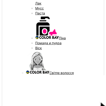
Лак
Мусс
Паста
Піна
Помада и пудра
Віск
Світле волосся