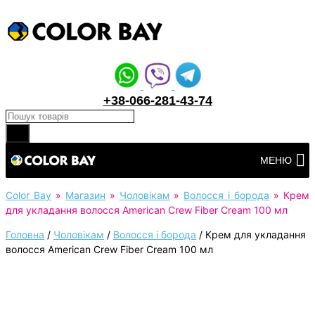
+38-066-281-43-74
Products search
Перейти
МЕНЮ
до
вмісту
Color Bay
»
Магазин
»
Чоловікам
»
Волосся і борода
»
Крем
для укладання волосся American Crew Fiber Cream 100 мл
Головна
/
Чоловікам
/
Волосся і борода
/
Крем для укладання
волосся American Crew Fiber Cream 100 мл