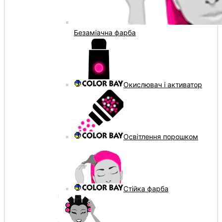
Безаміачна фарба
Окислювач і активатор
Освітлення порошком
Стійка фарба