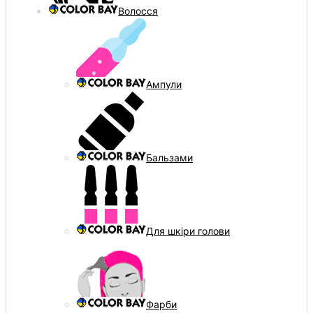
Волосся
Ампули
Бальзами
Для шкіри голови
Фарби