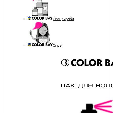
Спецвироби
Спреї