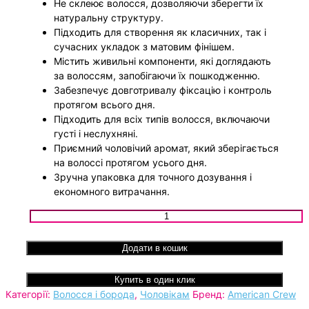
Не склеює волосся, дозволяючи зберегти їх
натуральну структуру.
Підходить для створення як класичних, так і
сучасних укладок з матовим фінішем.
Містить живильні компоненти, які доглядають
за волоссям, запобігаючи їх пошкодженню.
Забезпечує довготривалу фіксацію і контроль
протягом всього дня.
Підходить для всіх типів волосся, включаючи
густі і неслухняні.
Приємний чоловічий аромат, який зберігається
на волоссі протягом усього дня.
Зручна упаковка для точного дозування і
економного витрачання.
Крем для укладання волосся American Crew Fiber Cream 1
кількість
Додати в кошик
Купить в один клик
Категорії:
Волосся і борода
,
Чоловікам
Бренд:
American Crew