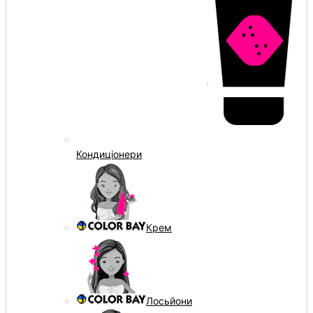
Кондиціонери
Крем
Лосьйони