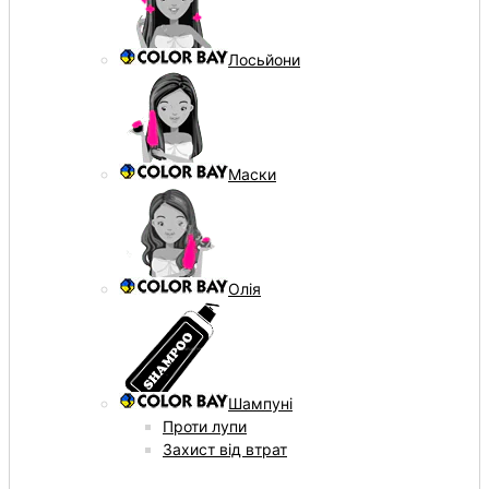
Лосьйони
Маски
Олія
Шампуні
Проти лупи
Захист від втрат