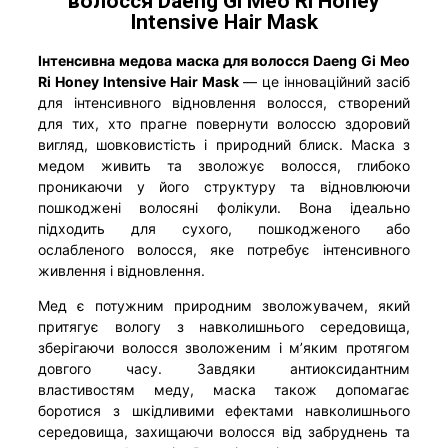
волосся Daeng Gi Meo Ri Honey
Intensive Hair Mask
Інтенсивна медова маска для волосся Daeng Gi Meo
Ri Honey Intensive Hair Mask
— це інноваційний засіб
для інтенсивного відновлення волосся, створений
для тих, хто прагне повернути волоссю здоровий
вигляд, шовковистість і природний блиск. Маска з
медом живить та зволожує волосся, глибоко
проникаючи у його структуру та відновлюючи
пошкоджені волосяні фолікули. Вона ідеально
підходить для сухого, пошкодженого або
ослабленого волосся, яке потребує інтенсивного
живлення і відновлення.
Мед є потужним природним зволожувачем, який
притягує вологу з навколишнього середовища,
зберігаючи волосся зволоженим і м’яким протягом
довгого часу. Завдяки антиоксидантним
властивостям меду, маска також допомагає
боротися з шкідливими ефектами навколишнього
середовища, захищаючи волосся від забруднень та