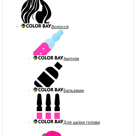
Волосся
Ампули
Бальзами
Для шкіри голови