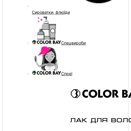
Сироватки, флюїди
Спецвироби
Спреї