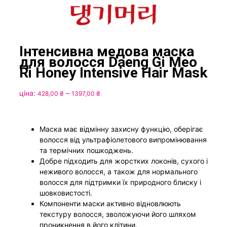
Інтенсивна медова маска
для волосся Daeng Gi Meo
Ri Honey Intensive Hair Mask
Price
ціна:
–
428,00
₴
1397,00
₴
range:
428,00 ₴
through
Маска має відмінну захисну функцію, оберігає
1397,00 ₴
волосся від ультрафіолетового випромінювання
та термічних пошкоджень.
Добре підходить для жорстких локонів, сухого і
неживого волосся, а також для нормального
волосся для підтримки їх природного блиску і
шовковистості.
Компоненти маски активно відновлюють
текстуру волосся, зволожуючи його шляхом
проникнення в його клітини.