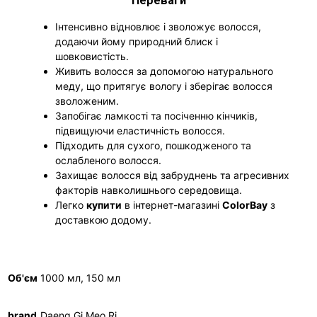
Переваги
Інтенсивно відновлює і зволожує волосся,
додаючи йому природний блиск і
шовковистість.
Живить волосся за допомогою натурального
меду, що притягує вологу і зберігає волосся
зволоженим.
Запобігає ламкості та посіченню кінчиків,
підвищуючи еластичність волосся.
Підходить для сухого, пошкодженого та
ослабленого волосся.
Захищає волосся від забруднень та агресивних
факторів навколишнього середовища.
Легко
купити
в інтернет-магазині
ColorBay
з
доставкою додому.
Об'єм
1000 мл, 150 мл
brand
Daeng Gi Meo Ri