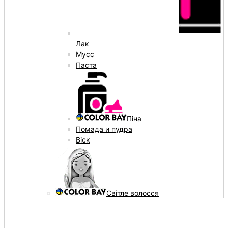
Лак
Мусс
Паста
Піна
Помада и пудра
Віск
Світле волосся