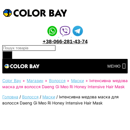
+38-066-281-43-74
Products search
Перейти
МЕНЮ
до
вмісту
Color Bay
»
Магазин
»
Волосся
»
Маски
»
Інтенсивна медова
маска для волосся Daeng Gi Meo Ri Honey Intensive Hair Mask
Головна
/
Волосся
/
Маски
/
Інтенсивна медова маска для
волосся Daeng Gi Meo Ri Honey Intensive Hair Mask