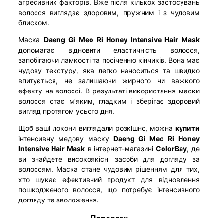
агресивних факторів. Вже після кількох застосувань
волосся виглядає здоровим, пружним і з чудовим
блиском.
Маска
Daeng Gi Meo Ri Honey Intensive Hair Mask
допомагає відновити еластичність волосся,
запобігаючи ламкості та посіченню кінчиків. Вона має
чудову текстуру, яка легко наноситься та швидко
впитується, не залишаючи жирного чи важкого
ефекту на волоссі. В результаті використання маски
волосся стає м’яким, гладким і зберігає здоровий
вигляд протягом усього дня.
Щоб ваші локони виглядали розкішно, можна
купити
інтенсивну медову маску
Daeng Gi Meo Ri Honey
Intensive Hair Mask
в інтернет-магазині
ColorBay
, де
ви знайдете високоякісні засоби для догляду за
волоссям. Маска стане чудовим рішенням для тих,
хто шукає ефективний продукт для відновлення
пошкодженого волосся, що потребує інтенсивного
догляду та зволоження.