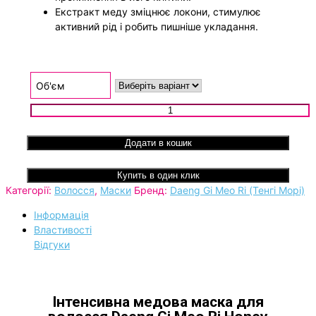
Екстракт меду зміцнює локони, стимулює
активний рід і робить пишніше укладання.
Об'єм
Інтенсивна медова маска для волосся Daeng Gi Meo Ri Ho
Intensive Hair Mask кількість
Додати в кошик
Купить в один клик
Категорії:
Волосся
,
Маски
Бренд:
Daeng Gi Meo Ri (Тенгі Морі)
Інформація
Властивості
Відгуки
Інтенсивна медова маска для