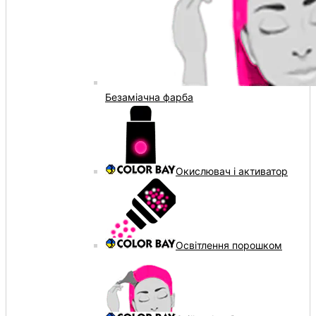
Безаміачна фарба
Окислювач і активатор
Освітлення порошком