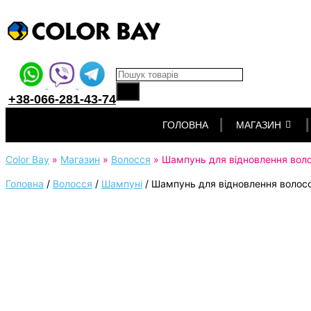
Products search
+38-066-281-43-74
Перейти
ГОЛОВНА
МАГАЗИН
до
вмісту
Color Bay
»
Магазин
»
Волосся
»
Шампунь для відновлення воло
Головна
/
Волосся
/
Шампуні
/
Шампунь для відновлення волос