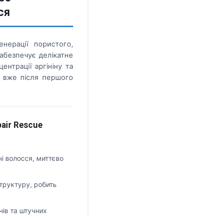
ся
нерації пористого,
абезпечує делікатне
нтрації аргініну та
ь вже після першого
air Rescue
ні волосся, миттєво
труктуру, робить
нів та штучних