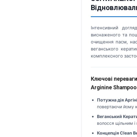
Відновлювал
Інтенсивний догля
виснаженого та пош
очищення пасм, нас
веганського керати
комплексного засто
Ключові переваги
Arginine Shampoo
Потужна дія Аргін
повертаючи йому к
Веганський Керат
волосся щільним і
Концепція Clean B