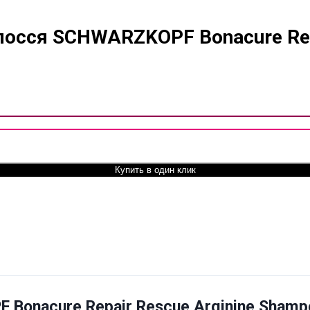
осся SCHWARZKOPF Bonacure Repa
epair Rescue Arginine Shampoo кількість
Купить в один клик
Bonacure Repair Rescue Arginine Shamp