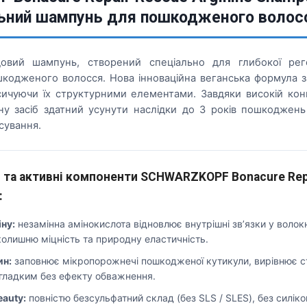
ьний шампунь для пошкодженого волос
довий шампунь, створений спеціально для глибокої реге
кодженого волосся. Нова інноваційна веганська формула з
ичуючи їх структурними елементами. Завдяки високій конце
ну засіб здатний усунути наслідки до 3 років пошкоджен
сування.
 та активні компоненти SCHWARZKOPF Bonacure Rep
:
іну:
незамінна амінокислота відновлює внутрішні зв’язки у волок
олишню міцність та природну еластичність.
ин:
заповнює мікропорожнечі пошкодженої кутикули, вирівнює с
 гладким без ефекту обважнення.
eauty:
повністю безсульфатний склад (без SLS / SLES), без силіко