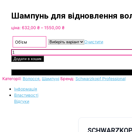
Шампунь для відновлення вол
Price
ціна:
632,00
₴
–
1550,00
₴
range:
632,00 ₴
Очистити
Об'єм
through
Шампунь для відновлення волосся SCHWARZKOPF Bonacure R
1550,00 ₴
Додати в кошик
Категорії:
Волосся
,
Шампуні
Бренд:
Schwarzkopf Professional
Інформація
Властивості
Відгуки
SCHWARZKOPF 