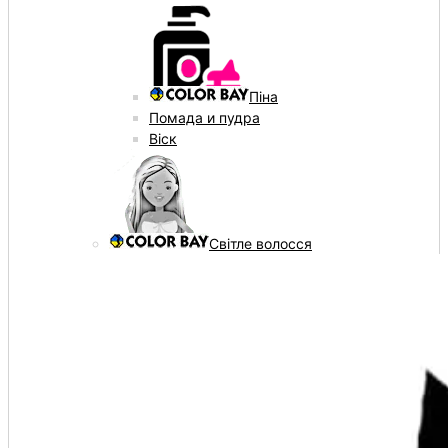
Піна
Помада и пудра
Віск
Світле волосся