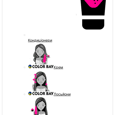
Кондиціонери
Крем
Лосьйони