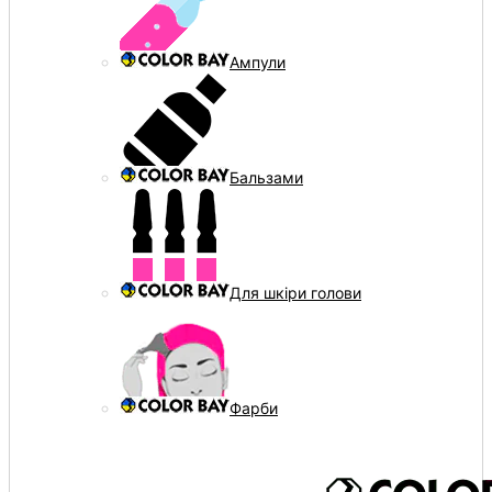
Ампули
Бальзами
Для шкіри голови
Фарби