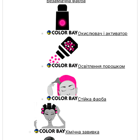
Безаміачна фарба
Окислювач і активатор
Освітлення порошком
Стійка фарба
Хімічна завивка