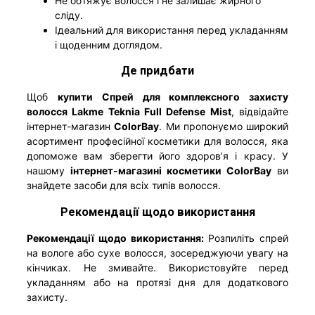
Не обтяжує волосся і не залишає жирного
сліду.
Ідеальний для використання перед укладанням
і щоденним доглядом.
Де придбати
Щоб
купити
Спрей для комплексного захисту
волосся Lakme Teknia Full Defense Mist
, відвідайте
інтернет-магазин
ColorBay
. Ми пропонуємо широкий
асортимент професійної косметики для волосся, яка
допоможе вам зберегти його здоров’я і красу. У
нашому
інтернет-магазині косметики ColorBay
ви
знайдете засоби для всіх типів волосся.
Рекомендації щодо використання
Рекомендації щодо використання:
Розпиліть спрей
на вологе або сухе волосся, зосереджуючи увагу на
кінчиках. Не змивайте. Використовуйте перед
укладанням або на протязі дня для додаткового
захисту.