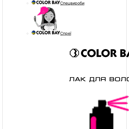
Спецвироби
Спреї