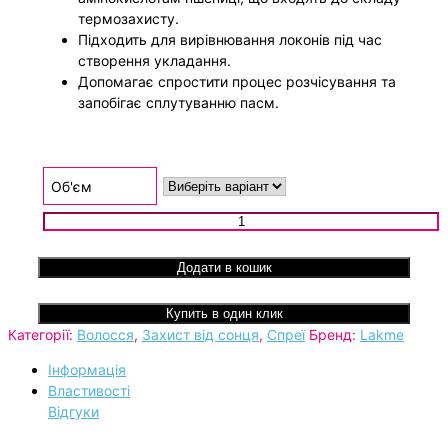
термозахисту.
Підходить для вирівнювання локонів під час
створення укладання.
Допомагає спростити процес розчісування та
запобігає сплутуванню пасм.
Об'єм
Спрей для комплексного захисту волосся Lakme Teknia Ful
Defense Mist кількість
Додати в кошик
Купить в один клик
Категорії:
Волосся
,
Захист від сонця
,
Спреї
Бренд:
Lakme
Інформація
Властивості
Відгуки