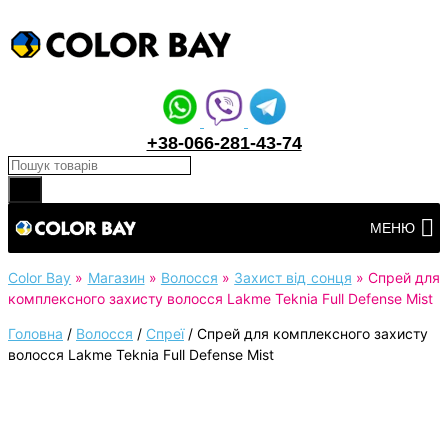
+38-066-281-43-74
Products search
Перейти
МЕНЮ
до
вмісту
Color Bay
»
Магазин
»
Волосся
»
Захист від сонця
»
Спрей для
комплексного захисту волосся Lakme Teknia Full Defense Mist
Головна
/
Волосся
/
Спреї
/
Спрей для комплексного захисту
волосся Lakme Teknia Full Defense Mist